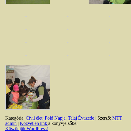
Kategória:
Civil élet
,
Föld Napja
,
Talaj Évtizede
| Szerző:
MTT
admin
|
Közvetlen link
a könyvjelzőbe.
Köszönjük WordPress!