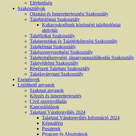
Elérhetőség
Szakosztályok
Oktatási és Ismeretterjesztési Szakosztály
Talajbiológiai Szakosztály
Kukacoskodjunk közösségi talajbiológiai
aktivitás
Talajfizikai Szakosztály
Talajgenetikai és Talajtérképezési Szakosztály
Talajkémiai Szakosztály
Talajszennyezettségi Szakosztály
Talajtermékenységi, tápanyaggazdálkodás Szakosztály
Talajvédelmi Szakosztály
Régészeti Talajtani Szakosztály
Talajásványtani Szakosztály
Események
Letölthető anyagok
Szakmai anyagok
Képzés és ismeretterjesztés
Civil szerepvállalás
Kapcsolódások
Talajtani Vándorgyűlés 2024
Talajtani Vándorgyűlés Információ 2024
Képgaléria
Poszterek
Program és Absztraktok