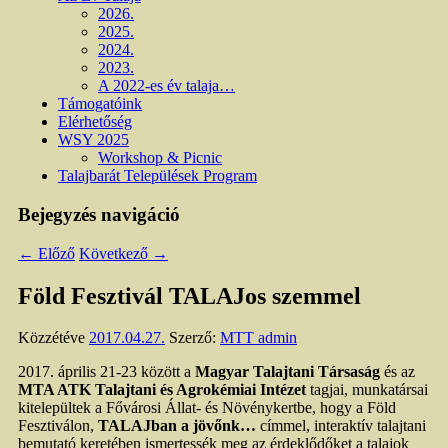
2026.
2025.
2024.
2023.
A 2022-es év talaja…
Támogatóink
Elérhetőség
WSY 2025
Workshop & Picnic
Talajbarát Települések Program
Bejegyzés navigáció
←
Előző
Következő
→
Föld Fesztivál TALAJos szemmel
Közzétéve
2017.04.27.
Szerző:
MTT admin
2017. április 21-23 között a
Magyar Talajtani Társaság
és az
MTA ATK Talajtani és Agrokémiai Intézet
tagjai, munkatársai
kitelepültek a Fővárosi Állat- és Növénykertbe, hogy a Föld
Fesztiválon,
TALAJban a jövőnk…
címmel, interaktív talajtani
bemutató keretében ismertessék meg az érdeklődőket a talajok