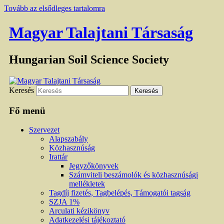
Tovább az elsődleges tartalomra
Magyar Talajtani Társaság
Hungarian Soil Science Society
Keresés
Fő menü
Szervezet
Alapszabály
Közhasznúság
Irattár
Jegyzőkönyvek
Számviteli beszámolók és közhasznúsági
mellékletek
Tagdíj fizetés, Tagbelépés, Támogatói tagság
SZJA 1%
Arculati kézikönyv
Adatkezelési tájékoztató