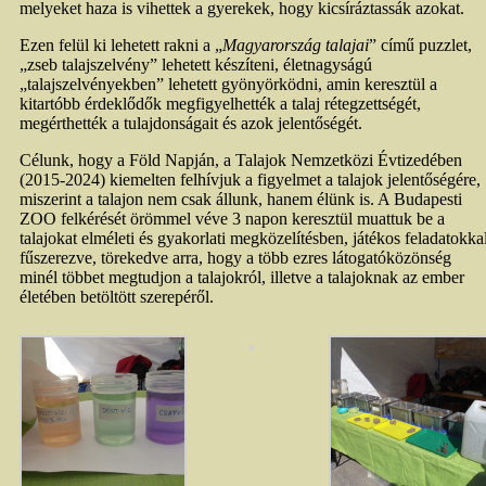
melyeket haza is vihettek a gyerekek, hogy kicsíráztassák azokat.
Ezen felül ki lehetett rakni a „
Magyarország talajai
” című puzzlet,
„zseb talajszelvény” lehetett készíteni, életnagyságú
„talajszelvényekben” lehetett gyönyörködni, amin keresztül a
kitartóbb érdeklődők megfigyelhették a talaj rétegzettségét,
megérthették a tulajdonságait és azok jelentőségét.
Célunk, hogy a Föld Napján, a Talajok Nemzetközi Évtizedében
(2015-2024) kiemelten felhívjuk a figyelmet a talajok jelentőségére,
miszerint a talajon nem csak állunk, hanem élünk is. A Budapesti
ZOO felkérését örömmel véve 3 napon keresztül muattuk be a
talajokat elméleti és gyakorlati megközelítésben, játékos feladatokka
fűszerezve, törekedve arra, hogy a több ezres látogatóközönség
minél többet megtudjon a talajokról, illetve a talajoknak az ember
életében betöltött szerepéről.