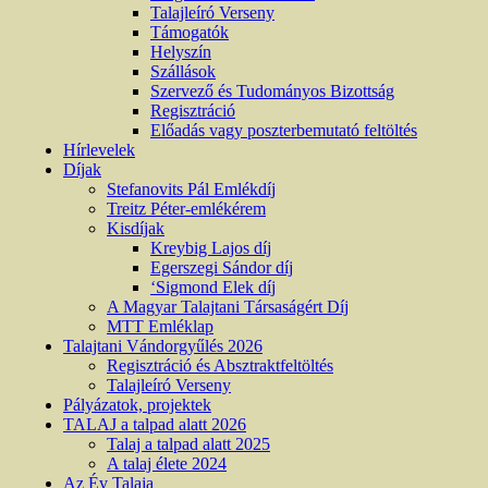
Talajleíró Verseny
Támogatók
Helyszín
Szállások
Szervező és Tudományos Bizottság
Regisztráció
Előadás vagy poszterbemutató feltöltés
Hírlevelek
Díjak
Stefanovits Pál Emlékdíj
Treitz Péter-emlékérem
Kisdíjak
Kreybig Lajos díj
Egerszegi Sándor díj
‘Sigmond Elek díj
A Magyar Talajtani Társaságért Díj
MTT Emléklap
Talajtani Vándorgyűlés 2026
Regisztráció és Absztraktfeltöltés
Talajleíró Verseny
Pályázatok, projektek
TALAJ a talpad alatt 2026
Talaj a talpad alatt 2025
A talaj élete 2024
Az Év Talaja