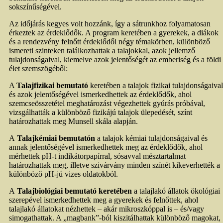
sokszínűségével.
Az időjárás kegyes volt hozzánk, így a sátrunkhoz folyamatosan
érkeztek az érdeklődők. A program keretében a gyerekek, a diákok
és a rendezvény felnőtt érdeklődői négy témakörben, különböző
ismereti szinteken találkozhattak a talajokkal, azok jellemző
tulajdonságaival, kiemelve azok jelentőségét az emberiség és a földi
élet szemszögéből:
A
Talajfizikai bemutató
keretében a talajok fizikai tulajdonságaival
és azok jelentőségével ismerkedhettek az érdeklődők, ahol
szemcseösszetétel meghatározást végezhettek gyúrás próbával,
vizsgálhatták a különböző fizikájú talajok ülepedését, színt
határozhattak meg Munsell skála alapján.
A
Talajkémiai bemutatón
a talajok kémiai tulajdonságaival és
annak jelentőségével ismerkedhettek meg az érdeklődők, ahol
mérhettek pH-t indikátorpapírral, sósavval mésztartalmat
határozhattak meg, illetve szivárvány minden színét kikeverhették a
különböző pH-jú vizes oldatokból.
A
Talajbiológiai bemutató keretében
a talajlakó állatok ökológiai
szerepével ismerkedhettek meg a gyerekek és felnőttek, ahol
talajlakó állatokat nézhettek – akár mikroszkóppal is – és/vagy
simogathattak. A „magbank”-ból kiszitálhattak különböző magokat,