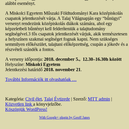
alábbi eseményt.
A Miskolci Egyetem Műszaki Földtudományi Kara középiskolás
csapatok jelentkezését várja. A Talaj Világnapján egy “bűnügyi”
versenyt rendezünk középiskolás diákok számára, ahol egy
képzeletbeli bűntényt kell felderíteniük a talajtudomány
segítségével.3 fős csapatok jelentkezését várjuk, akik természetesen
a helyszínen szakmai segítséget fognak kapni. Nem szükséges
semmilyen előkészület, talajtani előképzettség, csupán a jókedv és a
részvételi szándék a fontos.
A verseny időpontja:
2018. december 5., 12.30–16.30h között
Helyszíne:
Miskolci Egyetem
Jelentkezési határidő
2018. november 21
.
További Információk itt olvashatóak …
Kategória:
Civil élet
,
Talaj Évtizede
| Szerző:
MTT admin
|
Közvetlen link
a könyvjelzőbe.
Köszönjük WordPress!
With Google+ plugin by Geoff Janes