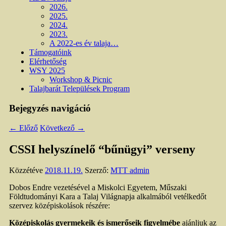
2026.
2025.
2024.
2023.
A 2022-es év talaja…
Támogatóink
Elérhetőség
WSY 2025
Workshop & Picnic
Talajbarát Települések Program
Bejegyzés navigáció
←
Előző
Következő
→
CSSI helyszínelő “bűnügyi” verseny
Közzétéve
2018.11.19.
Szerző:
MTT admin
Dobos Endre vezetésével a Miskolci Egyetem, Műszaki
Földtudományi Kara a Talaj Világnapja alkalmából vetélkedőt
szervez középiskolások részére:
Középiskolás gyermekeik és ismerőseik figyelmébe
ajánljuk az