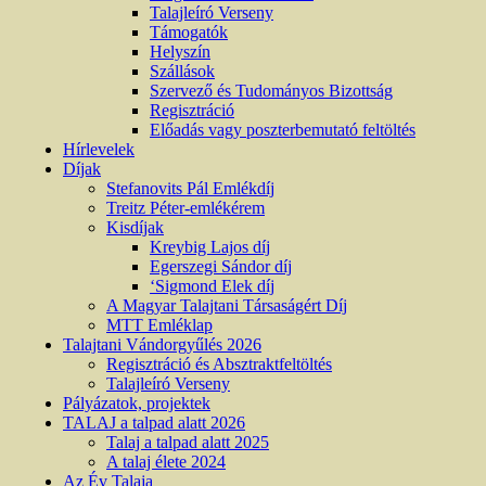
Talajleíró Verseny
Támogatók
Helyszín
Szállások
Szervező és Tudományos Bizottság
Regisztráció
Előadás vagy poszterbemutató feltöltés
Hírlevelek
Díjak
Stefanovits Pál Emlékdíj
Treitz Péter-emlékérem
Kisdíjak
Kreybig Lajos díj
Egerszegi Sándor díj
‘Sigmond Elek díj
A Magyar Talajtani Társaságért Díj
MTT Emléklap
Talajtani Vándorgyűlés 2026
Regisztráció és Absztraktfeltöltés
Talajleíró Verseny
Pályázatok, projektek
TALAJ a talpad alatt 2026
Talaj a talpad alatt 2025
A talaj élete 2024
Az Év Talaja