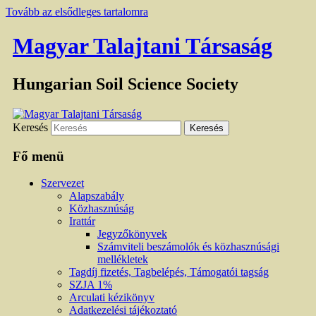
Tovább az elsődleges tartalomra
Magyar Talajtani Társaság
Hungarian Soil Science Society
Keresés
Fő menü
Szervezet
Alapszabály
Közhasznúság
Irattár
Jegyzőkönyvek
Számviteli beszámolók és közhasznúsági
mellékletek
Tagdíj fizetés, Tagbelépés, Támogatói tagság
SZJA 1%
Arculati kézikönyv
Adatkezelési tájékoztató