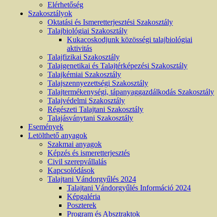
Elérhetőség
Szakosztályok
Oktatási és Ismeretterjesztési Szakosztály
Talajbiológiai Szakosztály
Kukacoskodjunk közösségi talajbiológiai
aktivitás
Talajfizikai Szakosztály
Talajgenetikai és Talajtérképezési Szakosztály
Talajkémiai Szakosztály
Talajszennyezettségi Szakosztály
Talajtermékenységi, tápanyaggazdálkodás Szakosztály
Talajvédelmi Szakosztály
Régészeti Talajtani Szakosztály
Talajásványtani Szakosztály
Események
Letölthető anyagok
Szakmai anyagok
Képzés és ismeretterjesztés
Civil szerepvállalás
Kapcsolódások
Talajtani Vándorgyűlés 2024
Talajtani Vándorgyűlés Információ 2024
Képgaléria
Poszterek
Program és Absztraktok