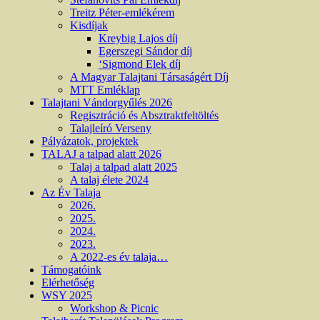
Treitz Péter-emlékérem
Kisdíjak
Kreybig Lajos díj
Egerszegi Sándor díj
‘Sigmond Elek díj
A Magyar Talajtani Társaságért Díj
MTT Emléklap
Talajtani Vándorgyűlés 2026
Regisztráció és Absztraktfeltöltés
Talajleíró Verseny
Pályázatok, projektek
TALAJ a talpad alatt 2026
Talaj a talpad alatt 2025
A talaj élete 2024
Az Év Talaja
2026.
2025.
2024.
2023.
A 2022-es év talaja…
Támogatóink
Elérhetőség
WSY 2025
Workshop & Picnic