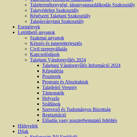
Talajtermékenységi, tápanyaggazdálkodás Szakosztály
Talajvédelmi Szakosztály
Régészeti Talajtani Szakosztály
Talajásványtani Szakosztály
Események
Letölthető anyagok
Szakmai anyagok
Képzés és ismeretterjesztés
Civil szerepvállalás
Kapcsolódások
Talajtani Vándorgyűlés 2024
Talajtani Vándorgyűlés Információ 2024
Képgaléria
Poszterek
Program és Absztraktok
Talajleíró Verseny
Támogatók
Helyszín
Szállások
Szervező és Tudományos Bizottság
Regisztráció
Előadás vagy poszterbemutató feltöltés
Hírlevelek
Díjak
Stefanovits Pál Emlékdíj