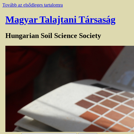
Tovább az elsődleges tartalomra
Magyar Talajtani Társaság
Hungarian Soil Science Society