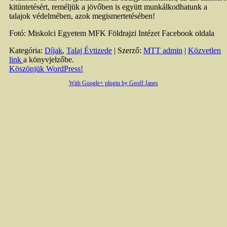
kitüntetésért, reméljük a jövőben is együtt munkálkodhatunk a
talajok védelmében, azok megismertetésében!
Fotó: Miskolci Egyetem MFK Földrajzi Intézet Facebook oldala
Kategória:
Díjak
,
Talaj Évtizede
| Szerző:
MTT admin
|
Közvetlen
link
a könyvjelzőbe.
Köszönjük WordPress!
With Google+ plugin by Geoff Janes