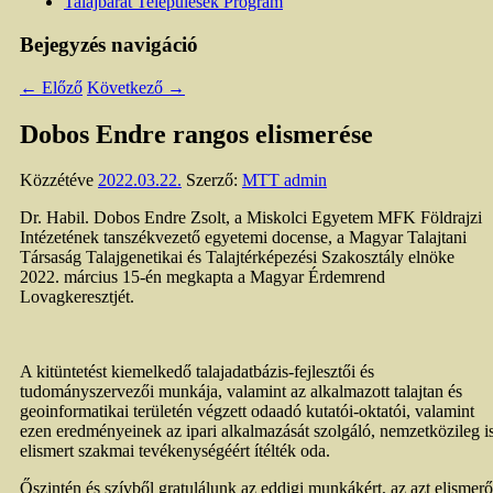
Talajbarát Települések Program
Bejegyzés navigáció
←
Előző
Következő
→
Dobos Endre rangos elismerése
Közzétéve
2022.03.22.
Szerző:
MTT admin
Dr. Habil. Dobos Endre Zsolt, a Miskolci Egyetem MFK Földrajzi
Intézetének tanszékvezető egyetemi docense, a Magyar Talajtani
Társaság Talajgenetikai és Talajtérképezési Szakosztály elnöke
2022. március 15-én megkapta a Magyar Érdemrend
Lovagkeresztjét.
A kitüntetést kiemelkedő talajadatbázis-fejlesztői és
tudományszervezői munkája, valamint az alkalmazott talajtan és
geoinformatikai területén végzett odaadó kutatói-oktatói, valamint
ezen eredményeinek az ipari alkalmazását szolgáló, nemzetközileg i
elismert szakmai tevékenységéért ítélték oda.
Őszintén és szívből gratulálunk az eddigi munkákért, az azt elismerő