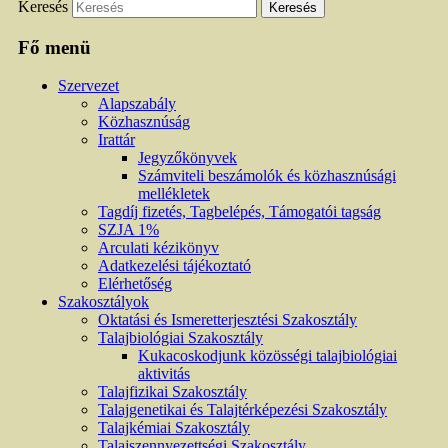
Keresés
Fő menü
Szervezet
Alapszabály
Közhasznúság
Irattár
Jegyzőkönyvek
Számviteli beszámolók és közhasznúsági
mellékletek
Tagdíj fizetés, Tagbelépés, Támogatói tagság
SZJA 1%
Arculati kézikönyv
Adatkezelési tájékoztató
Elérhetőség
Szakosztályok
Oktatási és Ismeretterjesztési Szakosztály
Talajbiológiai Szakosztály
Kukacoskodjunk közösségi talajbiológiai
aktivitás
Talajfizikai Szakosztály
Talajgenetikai és Talajtérképezési Szakosztály
Talajkémiai Szakosztály
Talajszennyezettségi Szakosztály