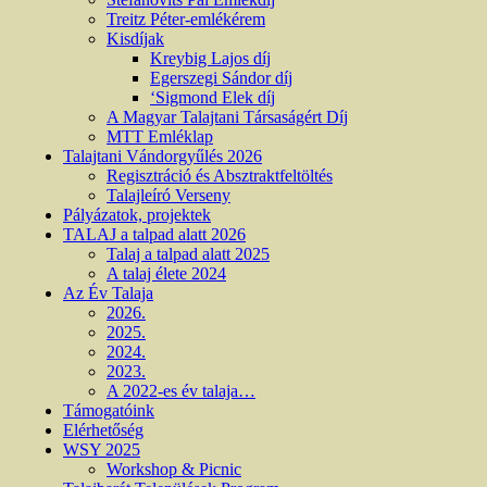
Treitz Péter-emlékérem
Kisdíjak
Kreybig Lajos díj
Egerszegi Sándor díj
‘Sigmond Elek díj
A Magyar Talajtani Társaságért Díj
MTT Emléklap
Talajtani Vándorgyűlés 2026
Regisztráció és Absztraktfeltöltés
Talajleíró Verseny
Pályázatok, projektek
TALAJ a talpad alatt 2026
Talaj a talpad alatt 2025
A talaj élete 2024
Az Év Talaja
2026.
2025.
2024.
2023.
A 2022-es év talaja…
Támogatóink
Elérhetőség
WSY 2025
Workshop & Picnic