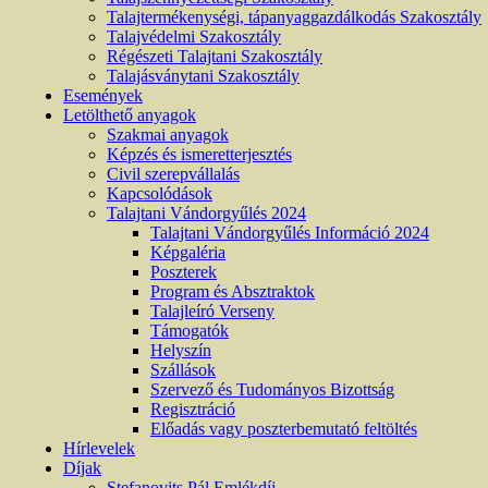
Talajtermékenységi, tápanyaggazdálkodás Szakosztály
Talajvédelmi Szakosztály
Régészeti Talajtani Szakosztály
Talajásványtani Szakosztály
Események
Letölthető anyagok
Szakmai anyagok
Képzés és ismeretterjesztés
Civil szerepvállalás
Kapcsolódások
Talajtani Vándorgyűlés 2024
Talajtani Vándorgyűlés Információ 2024
Képgaléria
Poszterek
Program és Absztraktok
Talajleíró Verseny
Támogatók
Helyszín
Szállások
Szervező és Tudományos Bizottság
Regisztráció
Előadás vagy poszterbemutató feltöltés
Hírlevelek
Díjak
Stefanovits Pál Emlékdíj