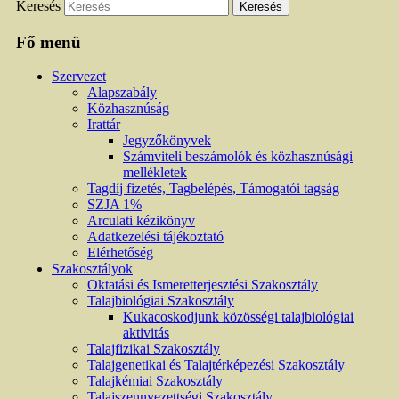
Keresés
Fő menü
Szervezet
Alapszabály
Közhasznúság
Irattár
Jegyzőkönyvek
Számviteli beszámolók és közhasznúsági
mellékletek
Tagdíj fizetés, Tagbelépés, Támogatói tagság
SZJA 1%
Arculati kézikönyv
Adatkezelési tájékoztató
Elérhetőség
Szakosztályok
Oktatási és Ismeretterjesztési Szakosztály
Talajbiológiai Szakosztály
Kukacoskodjunk közösségi talajbiológiai
aktivitás
Talajfizikai Szakosztály
Talajgenetikai és Talajtérképezési Szakosztály
Talajkémiai Szakosztály
Talajszennyezettségi Szakosztály