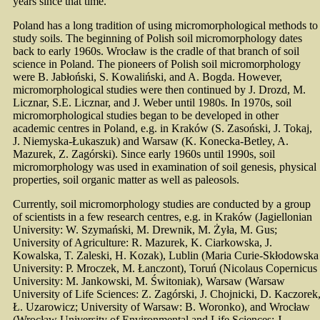
years since that time.
Poland has a long tradition of using micromorphological methods to
study soils. The beginning of Polish soil micromorphology dates
back to early 1960s. Wrocław is the cradle of that branch of soil
science in Poland. The pioneers of Polish soil micromorphology
were B. Jabłoński, S. Kowaliński, and A. Bogda. However,
micromorphological studies were then continued by J. Drozd, М.
Licznar, S.E. Licznar, and J. Weber until 1980s. In 1970s, soil
micromorphological studies began to be developed in other
academic centres in Poland, e.g. in Kraków (S. Zasoński, J. Tokaj,
J. Niemyska-Łukaszuk) and Warsaw (K. Konecka-Betley, A.
Mazurek, Z. Zagórski). Since early 1960s until 1990s, soil
micromorphology was used in examination of soil genesis, physical
properties, soil organic matter as well as paleosols.
Currently, soil micromorphology studies are conducted by a group
of scientists in a few research centres, e.g. in Kraków (Jagiellonian
University: W. Szymański, M. Drewnik, M. Żyła, M. Gus;
University of Agriculture: R. Mazurek, K. Ciarkowska, J.
Kowalska, T. Zaleski, H. Kozak), Lublin (Maria Curie-Skłodowska
University: P. Mroczek, M. Łanczont), Toruń (Nicolaus Copernicus
University: M. Jankowski, M. Świtoniak), Warsaw (Warsaw
University of Life Sciences: Z. Zagórski, J. Chojnicki, D. Kaczorek
Ł. Uzarowicz; University of Warsaw: B. Woronko), and Wrocław
(Wrocław University of Environmental and Life Sciences: J.