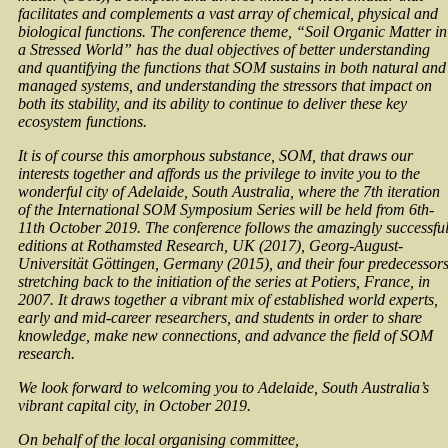
facilitates and complements a vast array of chemical, physical and
biological functions. The conference theme, “Soil Organic Matter in
a Stressed World” has the dual objectives of better understanding
and quantifying the functions that SOM sustains in both natural and
managed systems, and understanding the stressors that impact on
both its stability, and its ability to continue to deliver these key
ecosystem functions.
It is of course this amorphous substance, SOM, that draws our
interests together and affords us the privilege to invite you to the
wonderful city of Adelaide, South Australia, where the 7th iteration
of the International SOM Symposium Series will be held from 6th-
11th October 2019. The conference follows the amazingly successfu
editions at Rothamsted Research, UK (2017), Georg-August-
Universität Göttingen, Germany (2015), and their four predecessor
stretching back to the initiation of the series at Potiers, France, in
2007. It draws together a vibrant mix of established world experts,
early and mid-career researchers, and students in order to share
knowledge, make new connections, and advance the field of SOM
research.
We look forward to welcoming you to Adelaide, South Australia’s
vibrant capital city, in October 2019.
On behalf of the local organising committee,