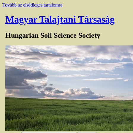
Tovább az elsődleges tartalomra
Magyar Talajtani Társaság
Hungarian Soil Science Society