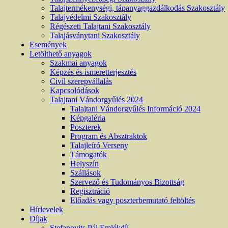
Talajtermékenységi, tápanyaggazdálkodás Szakosztály
Talajvédelmi Szakosztály
Régészeti Talajtani Szakosztály
Talajásványtani Szakosztály
Események
Letölthető anyagok
Szakmai anyagok
Képzés és ismeretterjesztés
Civil szerepvállalás
Kapcsolódások
Talajtani Vándorgyűlés 2024
Talajtani Vándorgyűlés Információ 2024
Képgaléria
Poszterek
Program és Absztraktok
Talajleíró Verseny
Támogatók
Helyszín
Szállások
Szervező és Tudományos Bizottság
Regisztráció
Előadás vagy poszterbemutató feltöltés
Hírlevelek
Díjak
Stefanovits Pál Emlékdíj