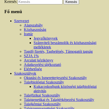
Keresés
Fő menü
Szervezet
Alapszabály
Közhasznúság
Irattár
Jegyzőkönyvek
Számviteli beszámolók és közhasznúsági
mellékletek
Tagdíj fizetés, Tagbelépés, Támogatói tagság
SZJA 1%
Arculati kézikönyv
Adatkezelési tájékoztató
Elérhetőség
Szakosztályok
Oktatási és Ismeretterjesztési Szakosztály
Talajbiológiai Szakosztály
Kukacoskodjunk közösségi talajbiológiai
aktivitás
Talajfizikai Szakosztály
Talajgenetikai és Talajtérképezési Szakosztály
Talajkémiai Szakosztály
Talajszennyezettségi Szakosztály