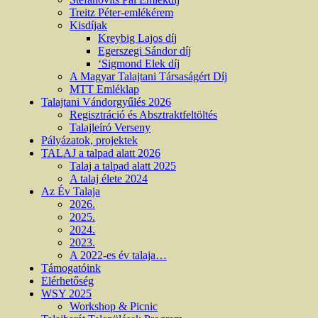
Treitz Péter-emlékérem
Kisdíjak
Kreybig Lajos díj
Egerszegi Sándor díj
‘Sigmond Elek díj
A Magyar Talajtani Társaságért Díj
MTT Emléklap
Talajtani Vándorgyűlés 2026
Regisztráció és Absztraktfeltöltés
Talajleíró Verseny
Pályázatok, projektek
TALAJ a talpad alatt 2026
Talaj a talpad alatt 2025
A talaj élete 2024
Az Év Talaja
2026.
2025.
2024.
2023.
A 2022-es év talaja…
Támogatóink
Elérhetőség
WSY 2025
Workshop & Picnic