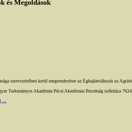
ok és Megoldások
sága szervezésében kerül megrendezésre az Éghajlatváltozás az Agrá
gyar Tudományos Akadémia Pécsi Akadémiai Bizottság székháza 7624 Pé
el …