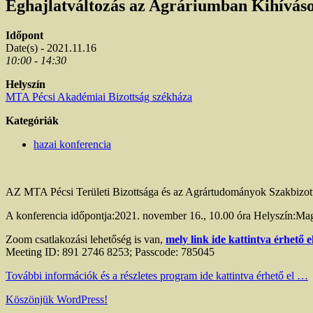
Éghajlatváltozás az Agráriumban Kihívás
Időpont
Date(s) - 2021.11.16
10:00 - 14:30
Helyszín
MTA Pécsi Akadémiai Bizottság székháza
Kategóriák
hazai konferencia
AZ MTA Pécsi Területi Bizottsága és az Agrártudományok Szakbizott
A konferencia időpontja:2021. november 16., 10.00 óra Helyszín:Ma
Zoom csatlakozási lehetőség is van,
mely link ide kattintva érhető 
Meeting ID: 891 2746 8253; Passcode: 785045
További információk és a részletes program ide kattintva érhető el …
Köszönjük WordPress!