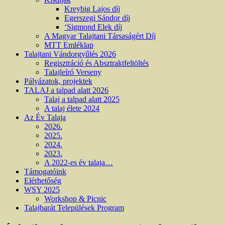
Kreybig Lajos díj
Egerszegi Sándor díj
‘Sigmond Elek díj
A Magyar Talajtani Társaságért Díj
MTT Emléklap
Talajtani Vándorgyűlés 2026
Regisztráció és Absztraktfeltöltés
Talajleíró Verseny
Pályázatok, projektek
TALAJ a talpad alatt 2026
Talaj a talpad alatt 2025
A talaj élete 2024
Az Év Talaja
2026.
2025.
2024.
2023.
A 2022-es év talaja…
Támogatóink
Elérhetőség
WSY 2025
Workshop & Picnic
Talajbarát Települések Program