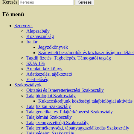
Keresés
Fő menü
Szervezet
Alapszabály
Közhasznúság
Irattár
Jegyzőkönyvek
Számviteli beszámolók és közhasznúsági mellékle
Tagdíj fizetés, Tagbelépés, Támogatói tagság
SZJA 1%
Arculati kézikönyv
Adatkezelési tájékoztató
Elérhetőség
Szakosztályok
Oktatási és Ismeretterjesztési Szakosztály
Talajbiológiai Szakosztály
Kukacoskodjunk közösségi talajbiológiai aktivitás
Talajfizikai Szakosztály
Talajgenetikai és Talajtérképezési Szakosztály
Talajkémiai Szakosztály
Talajszennyezettségi Szakosztály
Talajtermékenységi, tápanyaggazdálkodás Szakosztály
Talajvédelmi Szakosztály