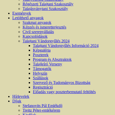
Régészeti Talajtani Szakosztály
Talajásványtani Szakosztály
Események
Letölthető anyagok
Szakmai anyagok
Képzés és ismeretterjesztés
Civil szerepvállalás
Kapcsolódások
Talajtani Vándorgyűlés 2024
Talajtani Vándorgyűlés Információ 2024
Képgaléria
Poszterek
Program és Absztraktok
Talajleíró Verseny
Támogatók
Helyszín
Szállások
Szervező és Tudományos Bizottság
Regisztráció
Előadás vagy poszterbemutató feltöltés
Hírlevelek
Díjak
Stefanovits Pál Emlékdíj
Treitz Péter-emlékérem
Kisdíjak