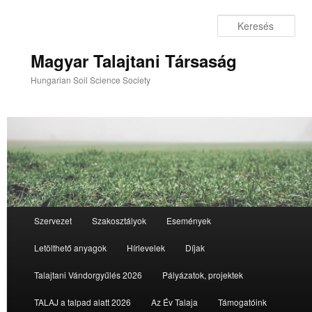
Tovább
az
Ker
elsődleges
tartalomra
Magyar Talajtani Társaság
Hungarian Soil Science Society
Fő
Szervezet
Szakosztályok
Események
menü
Letölthető anyagok
Hírlevelek
Díjak
Talajtani Vándorgyűlés 2026
Pályázatok, projektek
TALAJ a talpad alatt 2026
Az Év Talaja
Támogatóink