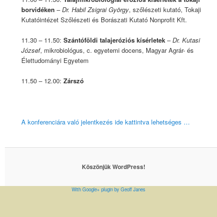
borvidéken
–
Dr. Habil Zsigrai György
, szőlészeti kutató, Tokaji
Kutatóintézet Szőlészeti és Borászati Kutató Nonprofit Kft.
11.30 – 11.50:
Szántóföldi talajeróziós kísérletek
–
Dr. Kutasi
József
, mikrobiológus, c. egyetemi docens, Magyar Agrár- és
Élettudományi Egyetem
11.50 – 12.00:
Zárszó
A konferenciára való jelentkezés ide kattintva lehetséges …
Köszönjük WordPress!
With Google+ plugin by Geoff Janes