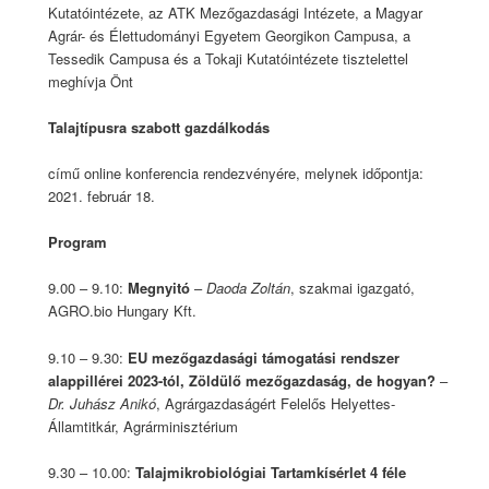
Kutatóintézete, az ATK Mezőgazdasági Intézete, a Magyar
Agrár- és Élettudományi Egyetem Georgikon Campusa, a
Tessedik Campusa és a Tokaji Kutatóintézete tisztelettel
meghívja Önt
Talajtípusra szabott gazdálkodás
című online konferencia rendezvényére, melynek időpontja:
2021. február 18.
Program
9.00 – 9.10:
Megnyitó
–
Daoda Zoltán
, szakmai igazgató,
AGRO.bio Hungary Kft.
9.10 – 9.30:
EU mezőgazdasági támogatási rendszer
alappillérei 2023-tól, Zöldülő mezőgazdaság, de hogyan?
–
Dr. Juhász Anikó
, Agrárgazdaságért Felelős Helyettes-
Államtitkár, Agrárminisztérium
9.30 – 10.00:
Talajmikrobiológiai Tartamkísérlet 4 féle