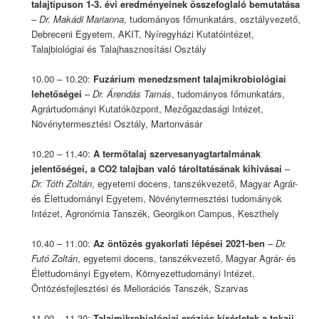
talajtípuson 1-3. évi eredményeinek összefoglaló bemutatása
–
Dr. Makádi Marianna
, tudományos főmunkatárs, osztályvezető,
Debreceni Egyetem, AKIT, Nyíregyházi Kutatóintézet,
Talajbiológiai és Talajhasznosítási Osztály
10.00 – 10.20:
Fuzárium menedzsment talajmikrobiológiai
lehetőségei
–
Dr. Árendás Tamás
, tudományos főmunkatárs,
Agrártudományi Kutatóközpont, Mezőgazdasági Intézet,
Növénytermesztési Osztály, Martonvásár
10.20 – 11.40:
A termőtalaj szervesanyagtartalmának
jelentőségei, a CO2 talajban való tároltatásának kihívásai
–
Dr. Tóth Zoltán
, egyetemi docens, tanszékvezető, Magyar Agrár-
és Élettudományi Egyetem, Növénytermesztési tudományok
Intézet, Agronómia Tanszék, Georgikon Campus, Keszthely
10.40 – 11.00:
Az öntözés gyakorlati lépései 2021-ben
–
Dr.
Futó Zoltán
, egyetemi docens, tanszékvezető, Magyar Agrár- és
Élettudományi Egyetem, Környezettudományi Intézet,
Öntözésfejlesztési és Meliorációs Tanszék, Szarvas
11.00 – 11.30:
Talajmikrobiológiai eróziós kísérletek a tokaji