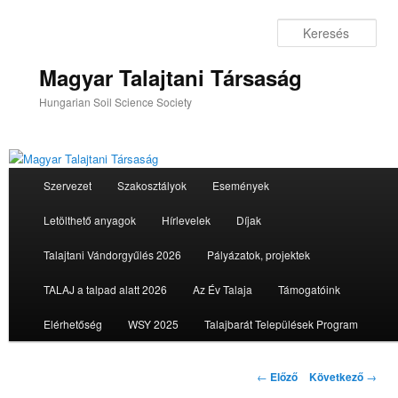
Tovább
az
Ker
elsődleges
tartalomra
Magyar Talajtani Társaság
Hungarian Soil Science Society
Fő
Szervezet
Szakosztályok
Események
menü
Letölthető anyagok
Hírlevelek
Díjak
Talajtani Vándorgyűlés 2026
Pályázatok, projektek
TALAJ a talpad alatt 2026
Az Év Talaja
Támogatóink
Elérhetőség
WSY 2025
Talajbarát Települések Program
Bejegyzés
←
Előző
Következő
→
navigáció