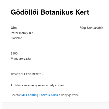
Gödöllői Botanikus Kert
Cím
Map Unavailable
Páter Károly u.1.
Gödölllő
2100
Magyarország
JÖVŐBELI ESEMÉNYEK
Nincs esemény ezen a helyszínen
Szerző:
MTT admin
|
Közvetlen link
a könyvjelzőbe.