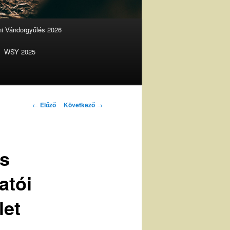
ani Vándorgyűlés 2026
WSY 2025
Bejegyzés
←
Előző
Következő
→
navigáció
és
atói
let