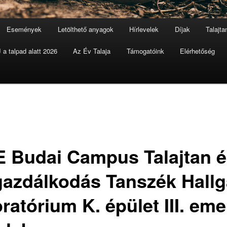
Események
Letölthető anyagok
Hírlevelek
Díjak
Talajt
a talpad alatt 2026
Az Év Talaja
Támogatóink
Elérhetőség
E Budai Campus Talajtan 
gazdálkodás Tanszék Hallg
ratórium K. épület III. eme