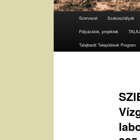
Fő
Szervezet
Szakosztályok
menü
Pályázatok, projektek
TALAJ 
Talajbarát Települések Program
SZI
Víz
labo