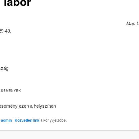
 labor
Map U
29-43.
szág
ESEMÉNYEK
esemény ezen a helyszínen
 admin
|
Közvetlen link
a könyvjelzőbe.