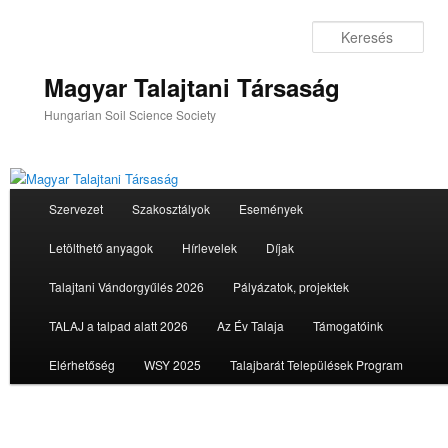
Tovább
az
Ker
elsődleges
tartalomra
Magyar Talajtani Társaság
Hungarian Soil Science Society
Fő
Szervezet
Szakosztályok
Események
menü
Letölthető anyagok
Hírlevelek
Díjak
Talajtani Vándorgyűlés 2026
Pályázatok, projektek
TALAJ a talpad alatt 2026
Az Év Talaja
Támogatóink
Elérhetőség
WSY 2025
Talajbarát Települések Program
Bejeg
navigá