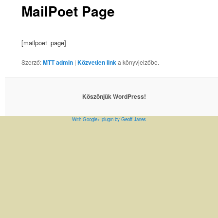
MailPoet Page
[mailpoet_page]
Szerző:
MTT admin
|
Közvetlen link
a könyvjelzőbe.
Köszönjük WordPress!
With Google+ plugin by Geoff Janes