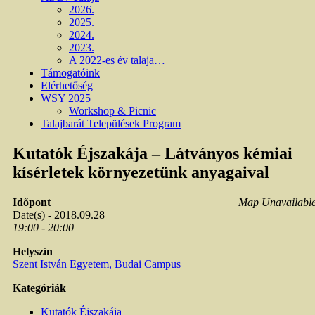
2026.
2025.
2024.
2023.
A 2022-es év talaja…
Támogatóink
Elérhetőség
WSY 2025
Workshop & Picnic
Talajbarát Települések Program
Kutatók Éjszakája – Látványos kémiai
kísérletek környezetünk anyagaival
Időpont
Map Unavailabl
Date(s) - 2018.09.28
19:00 - 20:00
Helyszín
Szent István Egyetem, Budai Campus
Kategóriák
Kutatók Éjszakája