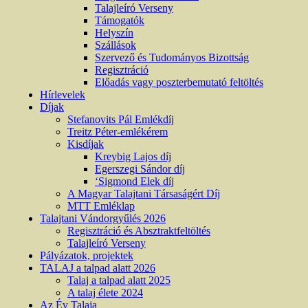
Talajleíró Verseny
Támogatók
Helyszín
Szállások
Szervező és Tudományos Bizottság
Regisztráció
Előadás vagy poszterbemutató feltöltés
Hírlevelek
Díjak
Stefanovits Pál Emlékdíj
Treitz Péter-emlékérem
Kisdíjak
Kreybig Lajos díj
Egerszegi Sándor díj
‘Sigmond Elek díj
A Magyar Talajtani Társaságért Díj
MTT Emléklap
Talajtani Vándorgyűlés 2026
Regisztráció és Absztraktfeltöltés
Talajleíró Verseny
Pályázatok, projektek
TALAJ a talpad alatt 2026
Talaj a talpad alatt 2025
A talaj élete 2024
Az Év Talaja