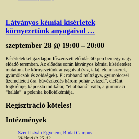
Látványos kémiai kísérletek
környezetünk anyagaival …
szeptember 28 @ 19:00
–
20:00
Kísérletekkel gazdagon fűszerezett előadás 60 percben egy nagy
előadó teremben. Az előadás során látványos kémiai kísérleteket
mutatunk be környezetünk anyagaival (víz, talaj, élelmiszerek,
gyümölcsök és zöldségek). Pl: robbanó műtrágya, gyümölccsel
üzemeltetett óra, bűvészkedés három pohár „vízzel”, elefánt
fogkrémje, káposzta indikátor, “ellobbanó” vatta, a gumimaci
“halála”, a pelenka kolloidkémiája.
Regisztráció köteles!
Intézmények
Szent István Egyetem, Budai Campus
Villányi út 35-43.