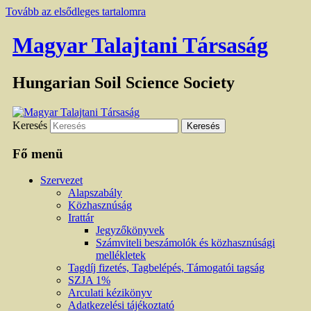
Tovább az elsődleges tartalomra
Magyar Talajtani Társaság
Hungarian Soil Science Society
Keresés
Fő menü
Szervezet
Alapszabály
Közhasznúság
Irattár
Jegyzőkönyvek
Számviteli beszámolók és közhasznúsági
mellékletek
Tagdíj fizetés, Tagbelépés, Támogatói tagság
SZJA 1%
Arculati kézikönyv
Adatkezelési tájékoztató