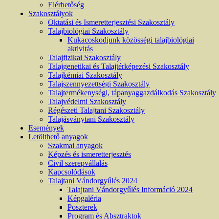
Elérhetőség
Szakosztályok
Oktatási és Ismeretterjesztési Szakosztály
Talajbiológiai Szakosztály
Kukacoskodjunk közösségi talajbiológiai
aktivitás
Talajfizikai Szakosztály
Talajgenetikai és Talajtérképezési Szakosztály
Talajkémiai Szakosztály
Talajszennyezettségi Szakosztály
Talajtermékenységi, tápanyaggazdálkodás Szakosztály
Talajvédelmi Szakosztály
Régészeti Talajtani Szakosztály
Talajásványtani Szakosztály
Események
Letölthető anyagok
Szakmai anyagok
Képzés és ismeretterjesztés
Civil szerepvállalás
Kapcsolódások
Talajtani Vándorgyűlés 2024
Talajtani Vándorgyűlés Információ 2024
Képgaléria
Poszterek
Program és Absztraktok