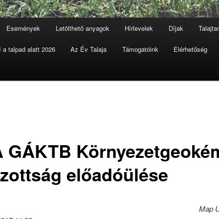
Események
Letölthető anyagok
Hírlevelek
Díjak
Talajt
a talpad alatt 2026
Az Év Talaja
Támogatóink
Elérhetőség
 GÁKTB Környezetgeokém
izottság előadóülése
Map U