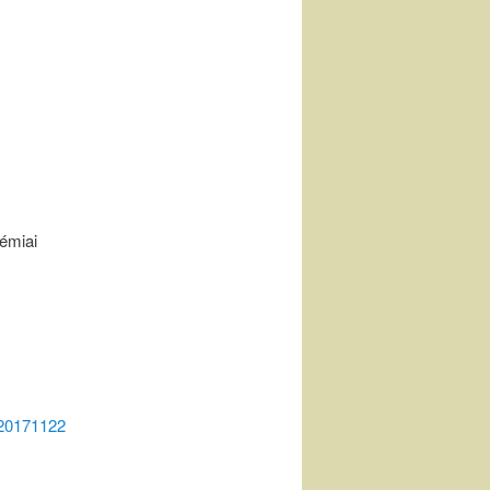
émiai
_20171122