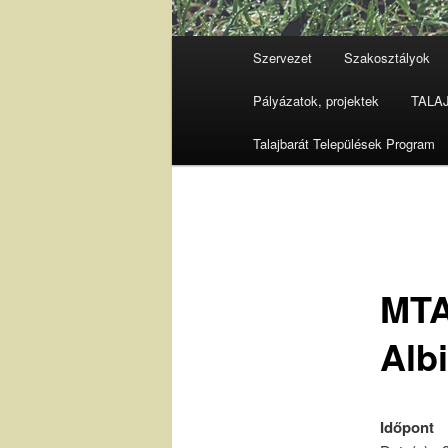
Fő
Szervezet
Szakosztályok
menü
Pályázatok, projektek
TALAJ 
Talajbarát Települések Program
MTA
Alb
Időpont