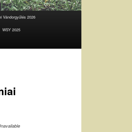
ani Vándorgyűlés 2026
WSY 2025
iai
navailable