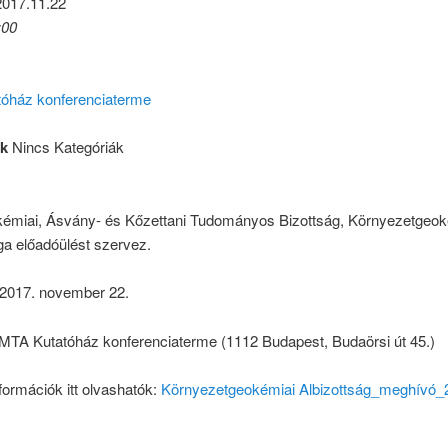
2017.11.22
:00
óház konferenciaterme
ák
Nincs Kategóriák
miai, Ásvány- és Kőzettani Tudományos Bizottság, Környezetgeok
ga előadóülést szervez.
 2017. november 22.
 MTA Kutatóház konferenciaterme (1112 Budapest, Budaörsi út 45.)
formációk itt olvashatók:
Környezetgeokémiai Albizottság_meghívó