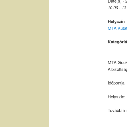
Date(s) - 
10:00 - 13
Helyszín
MTA Kutat
Kategóri
MTA Geoké
Albizottsá
Időpontja:
Helyszín:
További in