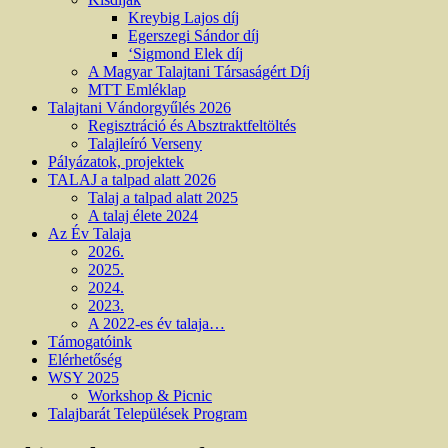
Kreybig Lajos díj
Egerszegi Sándor díj
‘Sigmond Elek díj
A Magyar Talajtani Társaságért Díj
MTT Emléklap
Talajtani Vándorgyűlés 2026
Regisztráció és Absztraktfeltöltés
Talajleíró Verseny
Pályázatok, projektek
TALAJ a talpad alatt 2026
Talaj a talpad alatt 2025
A talaj élete 2024
Az Év Talaja
2026.
2025.
2024.
2023.
A 2022-es év talaja…
Támogatóink
Elérhetőség
WSY 2025
Workshop & Picnic
Talajbarát Települések Program