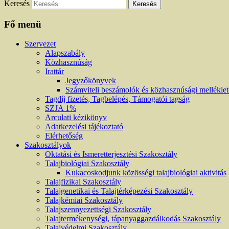
Keresés
Fő menü
Szervezet
Alapszabály
Közhasznúság
Irattár
Jegyzőkönyvek
Számviteli beszámolók és közhasznúsági mellékle
Tagdíj fizetés, Tagbelépés, Támogatói tagság
SZJA 1%
Arculati kézikönyv
Adatkezelési tájékoztató
Elérhetőség
Szakosztályok
Oktatási és Ismeretterjesztési Szakosztály
Talajbiológiai Szakosztály
Kukacoskodjunk közösségi talajbiológiai aktivitás
Talajfizikai Szakosztály
Talajgenetikai és Talajtérképezési Szakosztály
Talajkémiai Szakosztály
Talajszennyezettségi Szakosztály
Talajtermékenységi, tápanyaggazdálkodás Szakosztály
Talajvédelmi Szakosztály