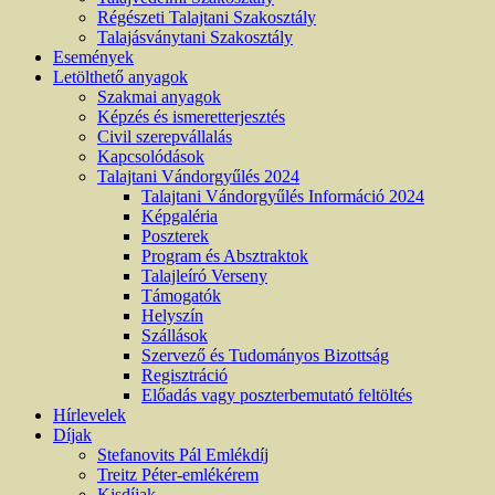
Régészeti Talajtani Szakosztály
Talajásványtani Szakosztály
Események
Letölthető anyagok
Szakmai anyagok
Képzés és ismeretterjesztés
Civil szerepvállalás
Kapcsolódások
Talajtani Vándorgyűlés 2024
Talajtani Vándorgyűlés Információ 2024
Képgaléria
Poszterek
Program és Absztraktok
Talajleíró Verseny
Támogatók
Helyszín
Szállások
Szervező és Tudományos Bizottság
Regisztráció
Előadás vagy poszterbemutató feltöltés
Hírlevelek
Díjak
Stefanovits Pál Emlékdíj
Treitz Péter-emlékérem
Kisdíjak