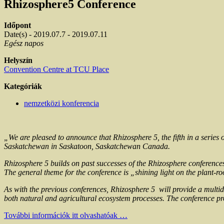
Rhizosphere5 Conference
Időpont
Date(s) - 2019.07.7 - 2019.07.11
Egész napos
Helyszín
Convention Centre at TCU Place
Kategóriák
nemzetközi konferencia
„We are pleased to announce that
Rhizosphere 5
, the fifth in a serie
Saskatchewan in Saskatoon, Saskatchewan Canada.
Rhizosphere 5
builds on past successes of the Rhizosphere conferences
The general theme for the conference is „shining light on the plant-roo
As with the previous conferences,
Rhizosphere 5
will provide a multid
both natural and agricultural ecosystem processes. The conference pro
További információk itt olvashatóak …