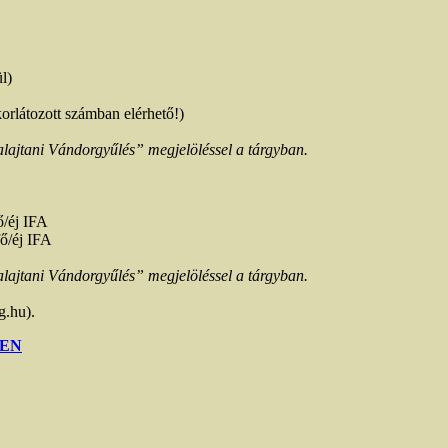
l)
orlátozott számban elérhető!)
alajtani Vándorgyűlés” megjelöléssel a tárgyban.
ő/éj IFA
fő/éj IFA
alajtani Vándorgyűlés” megjelöléssel a tárgyban.
g.hu).
EN