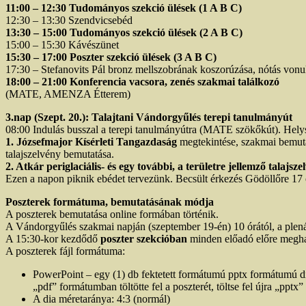
11:00 – 12:30 Tudományos szekció ülések (1 A B C)
12:30 – 13:30 Szendvicsebéd
13:30 – 15:00 Tudományos szekció ülések (2 A B C)
15:00 – 15:30 Kávészünet
15:30 – 17:00 Poszter szekció ülések (3 A B C)
17:30 – Stefanovits Pál bronz mellszobrának koszorúzása, nótás vonu
18:00 – 21:00 Konferencia vacsora, zenés szakmai találkozó
(MATE, AMENZA Étterem)
3.nap (Szept. 20.): Talajtani Vándorgyűlés terepi tanulmányút
08:00 Indulás busszal a terepi tanulmányútra (MATE szökőkút). Hely
1. Józsefmajor Kísérleti Tangazdaság
megtekintése, szakmai bemutat
talajszelvény bemutatása.
2. Atkár periglaciális- és egy további, a területre jellemző talajsze
Ezen a napon piknik ebédet tervezünk. Becsült érkezés Gödöllőre 17 
Poszterek formátuma, bemutatásának módja
A poszterek bemutatása online formában történik.
A Vándorgyűlés szakmai napján (szeptember 19-én) 10 órától, a plená
A 15:30-kor kezdődő
poszter szekcióban
minden előadó előre meghatá
A poszterek fájl formátuma:
PowerPoint – egy (1) db fektetett formátumú pptx formátumú d
„pdf” formátumban töltötte fel a poszterét, töltse fel újra „ppt
A dia méretaránya: 4:3 (normál)