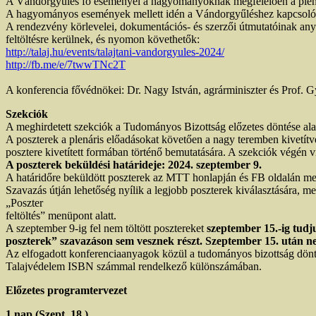
A Vándorgyűlés fő eseményei a hagyományoknak megfelelően a plenáris
A hagyományos események mellett idén a Vándorgyűléshez kapcsolódó
A rendezvény körlevelei, dokumentációs- és szerzői útmutatóinak an
feltöltésre kerülnek, és nyomon követhetők:
http://talaj.hu/events/talajtani-vandorgyules-2024/
http://fb.me/e/7twwTNc2T
A konferencia fővédnökei: Dr. Nagy István, agrárminiszter és Prof.
Szekciók
A meghirdetett szekciók a Tudományos Bizottság előzetes döntése alap
A poszterek a plenáris előadásokat követően a nagy teremben kivetít
posztere kivetített formában történő bemutatására. A szekciók végén v
A poszterek beküldési határideje: 2024. szeptember 9.
A határidőre beküldött poszterek az MTT honlapján és FB oldalán me
Szavazás útján lehetőség nyílik a legjobb poszterek kiválasztására, m
„Poszter
feltöltés” menüpont alatt.
A szeptember 9-ig fel nem töltött posztereket
szeptember 15.-ig tudj
poszterek” szavazáson sem vesznek részt. Szeptember 15. után ne
Az elfogadott konferenciaanyagok közül a tudományos bizottság döntés
Talajvédelem ISBN számmal rendelkező különszámában.
Előzetes programtervezet
1.nap (Szept. 18.)