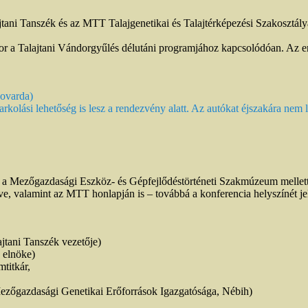
ani Tanszék és az MTT Talajgenetikai és Talajtérképezési Szakosztál
or a Talajtani Vándorgyűlés délutáni programjához kapcsolódóan. Az er
Lovarda)
rkolási lehetőség is lesz a rendezvény alatt. Az autókat éjszakára nem l
 a Mezőgazdasági Eszköz- és Gépfejlődéstörténeti Szakmúzeum mellett
ezve, valamint az MTT honlapján is – továbbá a konferencia helyszínét 
tani Tanszék vezetője)
 elnöke)
titkár,
 Mezőgazdasági Genetikai Erőforrások Igazgatósága, Nébih)