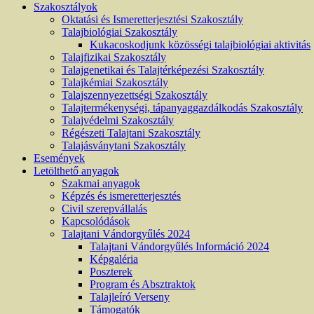
Szakosztályok
Oktatási és Ismeretterjesztési Szakosztály
Talajbiológiai Szakosztály
Kukacoskodjunk közösségi talajbiológiai aktivitás
Talajfizikai Szakosztály
Talajgenetikai és Talajtérképezési Szakosztály
Talajkémiai Szakosztály
Talajszennyezettségi Szakosztály
Talajtermékenységi, tápanyaggazdálkodás Szakosztály
Talajvédelmi Szakosztály
Régészeti Talajtani Szakosztály
Talajásványtani Szakosztály
Események
Letölthető anyagok
Szakmai anyagok
Képzés és ismeretterjesztés
Civil szerepvállalás
Kapcsolódások
Talajtani Vándorgyűlés 2024
Talajtani Vándorgyűlés Információ 2024
Képgaléria
Poszterek
Program és Absztraktok
Talajleíró Verseny
Támogatók