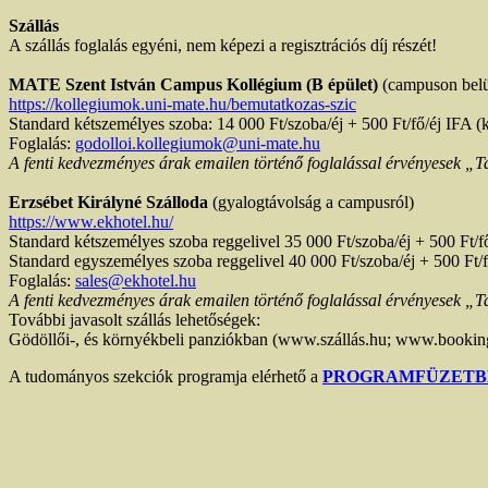
Szállás
A szállás foglalás egyéni, nem képezi a regisztrációs díj részét!
MATE Szent István Campus Kollégium (B épület)
(campuson belü
https://kollegiumok.uni-mate.hu/bemutatkozas-szic
Standard kétszemélyes szoba: 14 000 Ft/szoba/éj + 500 Ft/fő/éj IFA (k
Foglalás:
godolloi.kollegiumok@uni-mate.hu
A fenti kedvezményes árak emailen történő foglalással érvényesek „T
Erzsébet Királyné Szálloda
(gyalogtávolság a campusról)
https://www.ekhotel.hu/
Standard kétszemélyes szoba reggelivel 35 000 Ft/szoba/éj + 500 Ft/f
Standard egyszemélyes szoba reggelivel 40 000 Ft/szoba/éj + 500 Ft/
Foglalás:
sales@ekhotel.hu
A fenti kedvezményes árak emailen történő foglalással érvényesek „T
További javasolt szállás lehetőségek:
Gödöllői-, és környékbeli panziókban (www.szállás.hu; www.bookin
A tudományos szekciók programja elérhető a
PROGRAMFÜZETB