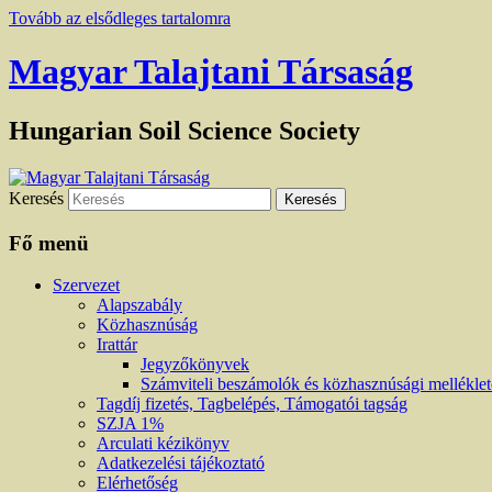
Tovább az elsődleges tartalomra
Magyar Talajtani Társaság
Hungarian Soil Science Society
Keresés
Fő menü
Szervezet
Alapszabály
Közhasznúság
Irattár
Jegyzőkönyvek
Számviteli beszámolók és közhasznúsági mellékle
Tagdíj fizetés, Tagbelépés, Támogatói tagság
SZJA 1%
Arculati kézikönyv
Adatkezelési tájékoztató
Elérhetőség