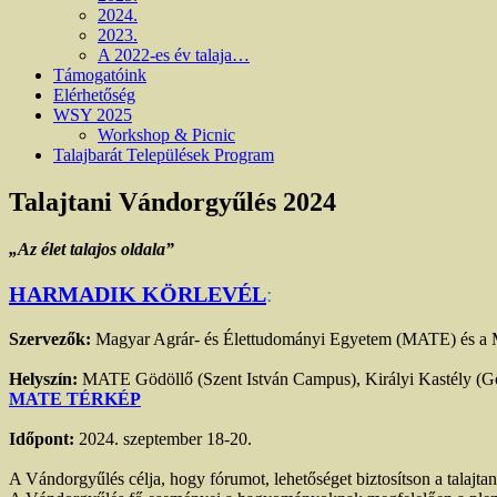
2024.
2023.
A 2022-es év talaja…
Támogatóink
Elérhetőség
WSY 2025
Workshop & Picnic
Talajbarát Települések Program
Talajtani Vándorgyűlés 2024
„Az élet talajos oldala”
HARMADIK KÖRLEVÉL
:
Szervezők:
Magyar Agrár- és Élettudományi Egyetem (MATE) és a M
Helyszín:
MATE Gödöllő (Szent István Campus), Királyi Kastély (G
MATE TÉRKÉP
Időpont:
2024. szeptember 18-20.
A Vándorgyűlés célja, hogy fórumot, lehetőséget biztosítson a talajt