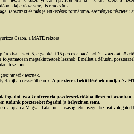
 ülés, a szakosztályok által javasolttematikus szakmai szekció ülések 
an talajleíró versenyt is rendezünk.
yagai (absztrakt és más jelentkezések formátuma, események részlete
 Gyuricza Csaba, a MATE rektora
ján kiválasztott 5, egyenként 15 perces előadásból és az azokat követő 
ve folyamatosan megtekinthetőek lesznek. Emellett a délutáni poszter
itára lesz mód.
gtekinthetők lesznek.
elyek díjban részesülhetnek.
A poszterek beküldésének módja:
Az MTT
uk fogadni, és a konferencia poszterszekciókba illeszteni, azonban
m tudunk posztereket fogadni (a helyszínen sem).
e alapján a Magyar Talajtani Társaság lehetőséget biztosít válogatott k