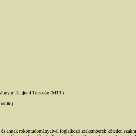
agyar Talajtani Társaság (MTT)
ödöllő)
an és annak rokontudományaival foglalkozó szakemberek kötetlen szakma