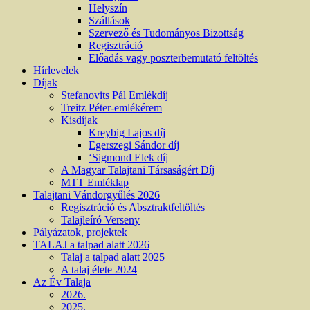
Helyszín
Szállások
Szervező és Tudományos Bizottság
Regisztráció
Előadás vagy poszterbemutató feltöltés
Hírlevelek
Díjak
Stefanovits Pál Emlékdíj
Treitz Péter-emlékérem
Kisdíjak
Kreybig Lajos díj
Egerszegi Sándor díj
‘Sigmond Elek díj
A Magyar Talajtani Társaságért Díj
MTT Emléklap
Talajtani Vándorgyűlés 2026
Regisztráció és Absztraktfeltöltés
Talajleíró Verseny
Pályázatok, projektek
TALAJ a talpad alatt 2026
Talaj a talpad alatt 2025
A talaj élete 2024
Az Év Talaja
2026.
2025.