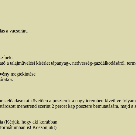
lás a vacsorára
színek:
ó a talajművelési kísérlet tápanyag-, nedvesség-gazdálkodásáról, termé
lvény
megtekintése
órakor.
ris előadásokat követően a poszterek a nagy teremben kivetítve folyam
rozott menetrend szerint 2 percet kap posztere bemutatására, majd a s
ia (Kérjük, hogy aki korábban
x” formátumban is! Köszönjük!)