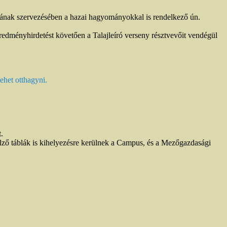
yának szervezésében a hazai hagyományokkal is rendelkező ún.
edményhirdetést követően a Talajleíró verseny résztvevőit vendégül
ehet otthagyni.
.
jelző táblák is kihelyezésre kerülnek a Campus, és a Mezőgazdasági