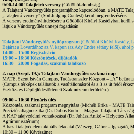
9:00-14.00 Talajleíró verseny
(Gödöllői-dombság)
A Talajtani Vándorgyűlés programjához kapcsolódóan, a MATE Talajt
„Talajleíró verseny” (Soil Judging Contest) kerül megrendezésére.
A verseny eredményhirdetésére a Gödöllői Királyi Kastélyban kerül s
látjuk a Vándorgyűlés ünnepi fogadásán.
Talajtani Vándorgyűlés nyitóprogram
(Gödöllői Királyi Kastély, 
Bejárat a Lovardához az V. kapun (az Ady Endre sétány felől), ahol pa
14:00 – 15:00 Regisztráció
15:00 – 16:30 Köszöntések, díjátadók
16:30 – 20:00 Fogadás, szakmai találkozó
2. nap (Szept. 19.): Talajtani Vándorgyűlés szakmai nap
MATE, Szent István Campus, Tudástranszfer Központ – „A” bejárata
(Campus térképek találhatók a vasútállomásról és a 3-as út felől érk
Eszköz- és Gépfejlődéstörténeti Szakmúzeum területén.)
09:00 – 10:30 Plenáris ülés
Köszöntés, szakmai program megnyitása (Michéli Erika – MATE Talaj
Precíziós diagnosztika (Dr. Dobos Endre – Magyar Talajtani Társaság
A KAP talajvédelmi vonatkozásai (Dr. Juhász Anikó – Helyettes Állam
Agrárminisztérium)
A hazai talajvédelem aktuális feladatai (Várszegi Gábor – Igazgató,
10:30 – 11:00 Kávészünet