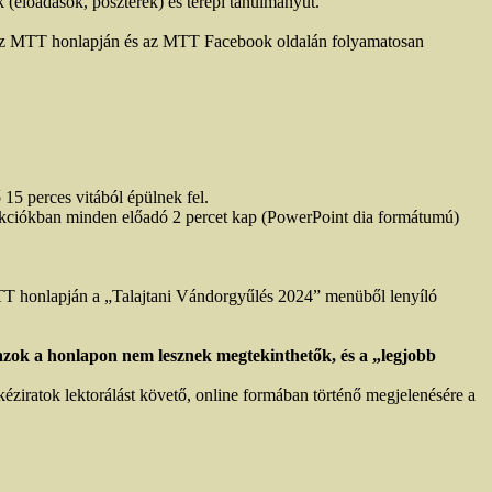
(előadások, poszterek) és terepi tanulmányút.
i) az MTT honlapján és az MTT Facebook oldalán folyamatosan
15 perces vitából épülnek fel.
szekciókban minden előadó 2 percet kap (PowerPoint dia formátumú)
 honlapján a „Talajtani Vándorgyűlés 2024” menüből lenyíló
 azok a honlapon nem lesznek megtekinthetők, és a „legjobb
éziratok lektorálást követő, online formában történő megjelenésére a