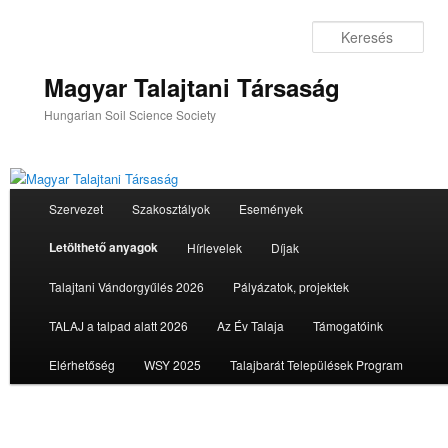
Tovább
az
Ker
elsődleges
tartalomra
Magyar Talajtani Társaság
Hungarian Soil Science Society
Fő
Szervezet
Szakosztályok
Események
menü
Letölthető anyagok
Hírlevelek
Díjak
Talajtani Vándorgyűlés 2026
Pályázatok, projektek
TALAJ a talpad alatt 2026
Az Év Talaja
Támogatóink
Elérhetőség
WSY 2025
Talajbarát Települések Program