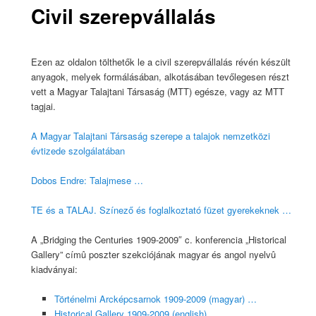
Civil szerepvállalás
Ezen az oldalon tölthetők le a civil szerepvállalás révén készült
anyagok, melyek formálásában, alkotásában tevőlegesen részt
vett a Magyar Talajtani Társaság (MTT) egésze, vagy az MTT
tagjai.
A Magyar Talajtani Társaság szerepe a talajok nemzetközi
évtizede szolgálatában
Dobos Endre: Talajmese …
TE és a TALAJ. Színező és foglalkoztató füzet gyerekeknek …
A „Bridging the Centuries 1909-2009″ c. konferencia „Historical
Gallery” címû poszter szekciójának magyar és angol nyelvû
kiadványai:
Történelmi Arcképcsarnok 1909-2009 (magyar) …
Historical Gallery 1909-2009 (english) …