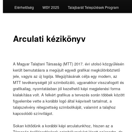
Elérhetőség
WSY 2025
Talajbarát Települések Program
Arculati kézikönyv
A Magyar Talajtani Társaság (MTT) 2017. évi utolsó közgyűlésén
került bemutatásra a megújult egyedi grafikai megkülönböztető
jele, vagyis az új logója. Megújításának célja egy modern, az
MTT tevékenységét jól szimbolizáló, ugyanakkor visszafogott és
grafikailag, nyomtatásban jól kezelhető képi megjelenési forma
kialakítása volt. A felkért grafikus a tervezés során többek között
figyelembe vette a korábbi logó által képviselt tartalmat, a
talajszelvény rétegzettség szimbolikáját, valamint a talajhoz
kapcsolódó színvilágot.
Sokan kötődünk a korábbi képi arculatunkhoz, hiszen az a
Társaság önállósodásának szimbólumaként lépett színpadra, de