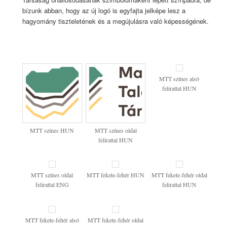
bízunk abban, hogy az új logó is egyfajta jelképe lesz a
hagyomány tiszteletének és a megújulásra való képességének.
MTT színes alsó
felirattal HUN
MTT színes HUN
MTT színes oldal
felirattal HUN
MTT színes oldal
MTT fekete-fehér HUN
MTT fekete-fehér oldal
felirattal ENG
felirattal HUN
MTT fekete-fehér alsó
MTT fekete-fehér oldal