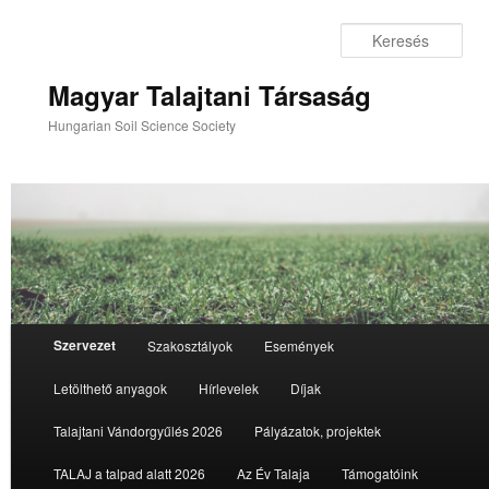
Tovább
az
Ker
elsődleges
tartalomra
Magyar Talajtani Társaság
Hungarian Soil Science Society
Fő
Szervezet
Szakosztályok
Események
menü
Letölthető anyagok
Hírlevelek
Díjak
Talajtani Vándorgyűlés 2026
Pályázatok, projektek
TALAJ a talpad alatt 2026
Az Év Talaja
Támogatóink