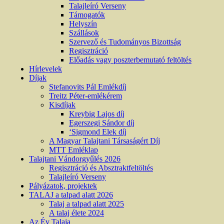
Talajleíró Verseny
Támogatók
Helyszín
Szállások
Szervező és Tudományos Bizottság
Regisztráció
Előadás vagy poszterbemutató feltöltés
Hírlevelek
Díjak
Stefanovits Pál Emlékdíj
Treitz Péter-emlékérem
Kisdíjak
Kreybig Lajos díj
Egerszegi Sándor díj
‘Sigmond Elek díj
A Magyar Talajtani Társaságért Díj
MTT Emléklap
Talajtani Vándorgyűlés 2026
Regisztráció és Absztraktfeltöltés
Talajleíró Verseny
Pályázatok, projektek
TALAJ a talpad alatt 2026
Talaj a talpad alatt 2025
A talaj élete 2024
Az Év Talaja