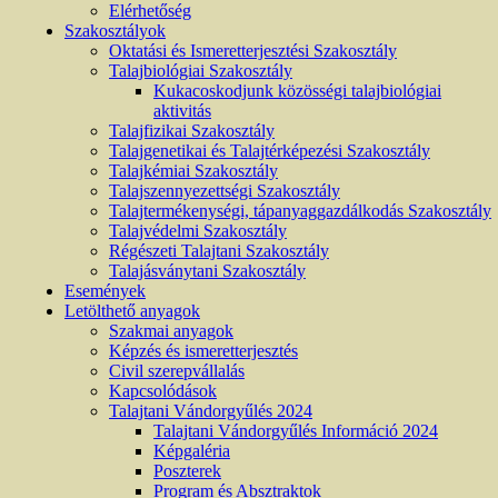
Elérhetőség
Szakosztályok
Oktatási és Ismeretterjesztési Szakosztály
Talajbiológiai Szakosztály
Kukacoskodjunk közösségi talajbiológiai
aktivitás
Talajfizikai Szakosztály
Talajgenetikai és Talajtérképezési Szakosztály
Talajkémiai Szakosztály
Talajszennyezettségi Szakosztály
Talajtermékenységi, tápanyaggazdálkodás Szakosztály
Talajvédelmi Szakosztály
Régészeti Talajtani Szakosztály
Talajásványtani Szakosztály
Események
Letölthető anyagok
Szakmai anyagok
Képzés és ismeretterjesztés
Civil szerepvállalás
Kapcsolódások
Talajtani Vándorgyűlés 2024
Talajtani Vándorgyűlés Információ 2024
Képgaléria
Poszterek
Program és Absztraktok