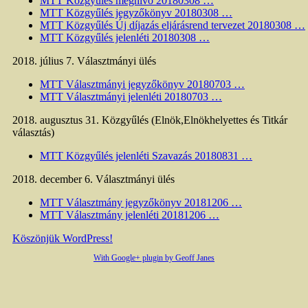
MTT Közgyűlés meghívó 20180308 …
MTT Közgyűlés jegyzőkönyv 20180308 …
MTT Közgyűlés Új díjazás eljárásrend tervezet 20180308 …
MTT Közgyűlés jelenléti 20180308 …
2018. július 7. Választmányi ülés
MTT Választmányi jegyzőkönyv 20180703 …
MTT Választmányi jelenléti 20180703 …
2018. augusztus 31. Közgyűlés (Elnök,Elnökhelyettes és Titkár
választás)
MTT Közgyűlés jelenléti Szavazás 20180831 …
2018. december 6. Választmányi ülés
MTT Választmány jegyzőkönyv 20181206 …
MTT Választmány jelenléti 20181206 …
Köszönjük WordPress!
With Google+ plugin by Geoff Janes