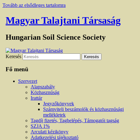
Tovább az elsődleges tartalomra
Magyar Talajtani Társaság
Hungarian Soil Science Society
Keresés
Fő menü
Szervezet
Alapszabály
Közhasznúság
Irattár
Jegyzőkönyvek
Számviteli beszámolók és közhasznúsági
mellékletek
Tagdíj fizetés, Tagbelépés, Támogatói tagság
SZJA 1%
Arculati kézikönyv
Adatkezelési tájékoztató