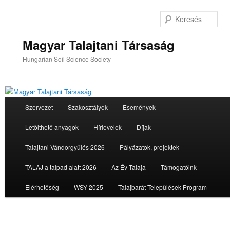
Tovább
az
Ker
elsődleges
tartalomra
Magyar Talajtani Társaság
Hungarian Soil Science Society
Fő
Szervezet
Szakosztályok
Események
menü
Letölthető anyagok
Hírlevelek
Díjak
Talajtani Vándorgyűlés 2026
Pályázatok, projektek
TALAJ a talpad alatt 2026
Az Év Talaja
Támogatóink
Elérhetőség
WSY 2025
Talajbarát Települések Program