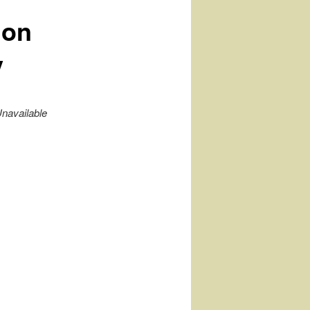
 on
y
navailable