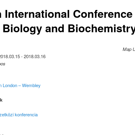
h International Conference
l Biology and Biochemistr
Map U
2018.03.15 - 2018.03.16
pos
nn London – Wembley
ák
etközi konferencia