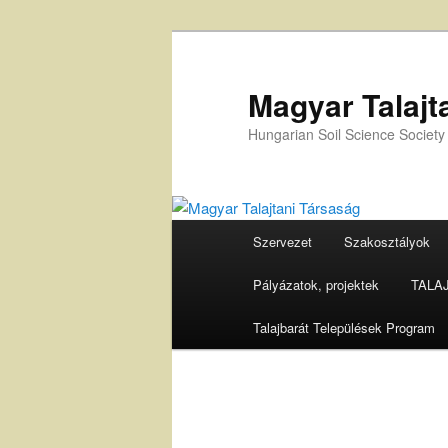
Tovább
az
elsődleges
Magyar Talajt
tartalomra
Hungarian Soil Science Society
Fő
Szervezet
Szakosztályok
menü
Pályázatok, projektek
TALAJ 
Talajbarát Települések Program