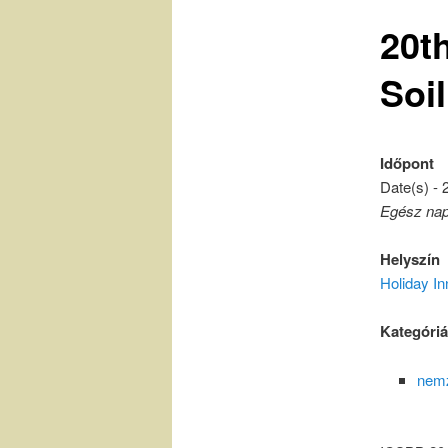
20t
Soi
Időpont
Date(s) - 
Egész na
Helyszín
Holiday I
Kategóri
nemz