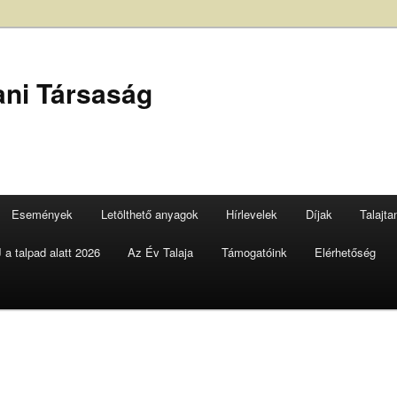
ani Társaság
Események
Letölthető anyagok
Hírlevelek
Díjak
Talajt
a talpad alatt 2026
Az Év Talaja
Támogatóink
Elérhetőség