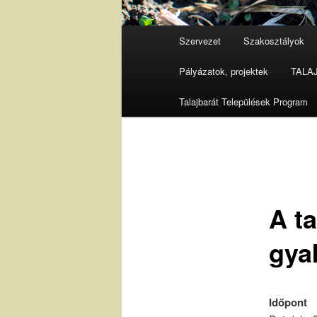
Fő
Szervezet
Szakosztályok
menü
Pályázatok, projektek
TALAJ 
Talajbarát Települések Program
A ta
gya
Időpont