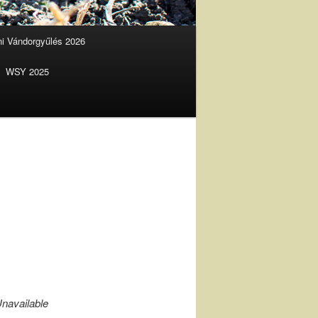
ani Vándorgyűlés 2026
WSY 2025
navailable