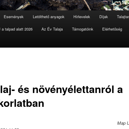
Események
Letölthető anyagok
Hírlevelek
Díjak
Talajt
a talpad alatt 2026
Az Év Talaja
Támogatóink
Elérhetőség
laj- és növényélettanról a
korlatban
Map U