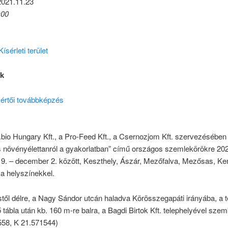
2021.11.23
:00
sérleti terület
ák
értői továbbképzés
io Hungary Kft., a Pro-Feed Kft., a Csernozjom Kft. szervezésében 
és növényélettanról a gyakorlatban” című országos szemlekörökre 20
9. – december 2. között, Keszthely, Ászár, Mezőfalva, Mezősas, Ke
a helyszínekkel.
stől délre, a Nagy Sándor utcán haladva Körösszegapáti irányába, a t
ő tábla után kb. 160 m-re balra, a Bagdi Birtok Kft. telephelyével sze
558, K 21.571544)