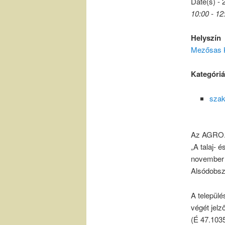
Date(s) - 
10:00 - 12
Helyszín
Mezősas Kí
Kategóri
szak
Az AGRO.b
„A talaj- 
november 
Alsódobsz
A települé
végét jelz
(É 47.103