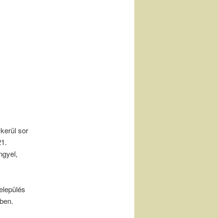
kerül sor
21.
ngyel,
elepülés
mben.