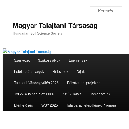
Tovább
az
Ker
elsődleges
tartalomra
Magyar Talajtani Társaság
Hungarian Soil Science Society
Fő
Szervezet
Szakosztályok
Események
menü
Letölthető anyagok
Hírlevelek
Díjak
Talajtani Vándorgyűlés 2026
Pályázatok, projektek
TALAJ a talpad alatt 2026
Az Év Talaja
Támogatóink
Elérhetőség
WSY 2025
Talajbarát Települések Program