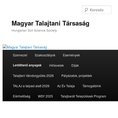
Tovább
az
Ker
elsődleges
tartalomra
Magyar Talajtani Társaság
Hungarian Soil Science Society
Fő
Szervezet
Szakosztályok
Események
menü
Letölthető anyagok
Hírlevelek
Díjak
Talajtani Vándorgyűlés 2026
Pályázatok, projektek
TALAJ a talpad alatt 2026
Az Év Talaja
Támogatóink
Elérhetőség
WSY 2025
Talajbarát Települések Program