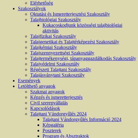
Elérhetőség
Szakosztályok
Oktatási és Ismeretterjesztési Szakosztály
Talajbiológiai Szakosztály
Kukacoskodjunk közösségi talajbiológiai
aktivitás
Talajfizikai Szakosztály
Talajgenetikai és Talajtérképezési Szakosztály
Talajkémiai Szakosztály
Talajszennyezettségi Szakosztály
Talajtermékenységi, tápanyaggazdálkodás Szakosztály
Talajvédelmi Szakosztály
Régészeti Talajtani Szakosztály
Talajásványtani Szakosztály
Események
Letölthető anyagok
Szakmai anyagok
Képzés és ismeretterjesztés
Civil szerepvállalás
Kapcsolódások
Talajtani Vándorgyűlés 2024
Talajtani Vándorgyűlés Információ 2024
Képgaléria
Poszterek
Program és Absztraktok