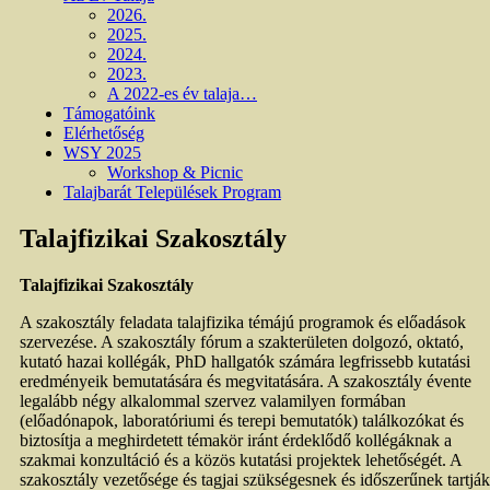
2026.
2025.
2024.
2023.
A 2022-es év talaja…
Támogatóink
Elérhetőség
WSY 2025
Workshop & Picnic
Talajbarát Települések Program
Talajfizikai Szakosztály
Talajfizikai Szakosztály
A szakosztály feladata talajfizika témájú programok és előadások
szervezése. A szakosztály fórum a szakterületen dolgozó, oktató,
kutató hazai kollégák, PhD hallgatók számára legfrissebb kutatási
eredményeik bemutatására és megvitatására. A szakosztály évente
legalább négy alkalommal szervez valamilyen formában
(előadónapok, laboratóriumi és terepi bemutatók) találkozókat és
biztosítja a meghirdetett témakör iránt érdeklődő kollégáknak a
szakmai konzultáció és a közös kutatási projektek lehetőségét. A
szakosztály vezetősége és tagjai szükségesnek és időszerűnek tartják