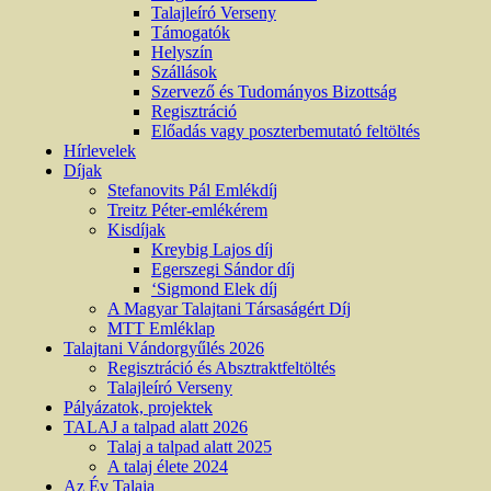
Talajleíró Verseny
Támogatók
Helyszín
Szállások
Szervező és Tudományos Bizottság
Regisztráció
Előadás vagy poszterbemutató feltöltés
Hírlevelek
Díjak
Stefanovits Pál Emlékdíj
Treitz Péter-emlékérem
Kisdíjak
Kreybig Lajos díj
Egerszegi Sándor díj
‘Sigmond Elek díj
A Magyar Talajtani Társaságért Díj
MTT Emléklap
Talajtani Vándorgyűlés 2026
Regisztráció és Absztraktfeltöltés
Talajleíró Verseny
Pályázatok, projektek
TALAJ a talpad alatt 2026
Talaj a talpad alatt 2025
A talaj élete 2024
Az Év Talaja