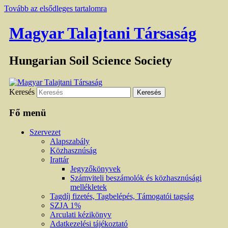
Tovább az elsődleges tartalomra
Magyar Talajtani Társaság
Hungarian Soil Science Society
Keresés
Fő menü
Szervezet
Alapszabály
Közhasznúság
Irattár
Jegyzőkönyvek
Számviteli beszámolók és közhasznúsági
mellékletek
Tagdíj fizetés, Tagbelépés, Támogatói tagság
SZJA 1%
Arculati kézikönyv
Adatkezelési tájékoztató