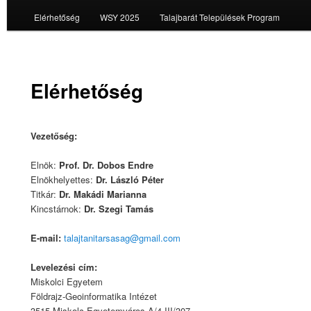
Elérhetőség
WSY 2025
Talajbarát Települések Program
Elérhetőség
Vezetőség:
Elnök:
Prof. Dr. Dobos Endre
Elnökhelyettes:
Dr. László Péter
Titkár:
Dr. Makádi Marianna
Kincstárnok:
Dr. Szegi Tamás
E-mail:
talajtanitarsasag@gmail.com
Levelezési cím:
Miskolci Egyetem
Földrajz-Geoinformatika Intézet
3515 Miskolc-Egyetemváros A/4 III/307.