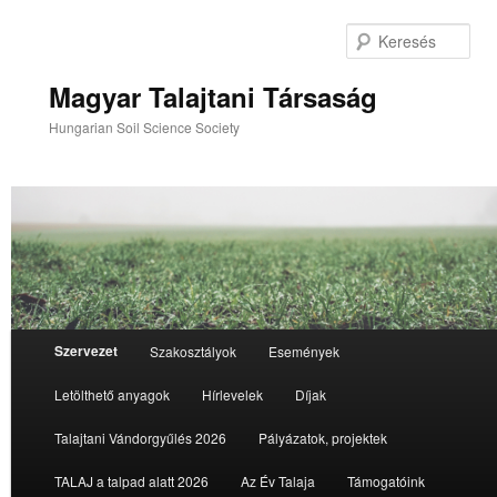
Tovább
az
Ker
elsődleges
tartalomra
Magyar Talajtani Társaság
Hungarian Soil Science Society
Fő
Szervezet
Szakosztályok
Események
menü
Letölthető anyagok
Hírlevelek
Díjak
Talajtani Vándorgyűlés 2026
Pályázatok, projektek
TALAJ a talpad alatt 2026
Az Év Talaja
Támogatóink