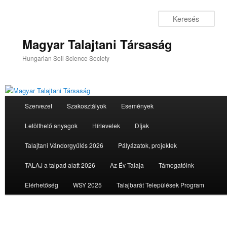
Tovább
az
Ker
elsődleges
tartalomra
Magyar Talajtani Társaság
Hungarian Soil Science Society
Fő
Szervezet
Szakosztályok
Események
menü
Letölthető anyagok
Hírlevelek
Díjak
Talajtani Vándorgyűlés 2026
Pályázatok, projektek
TALAJ a talpad alatt 2026
Az Év Talaja
Támogatóink
Elérhetőség
WSY 2025
Talajbarát Települések Program