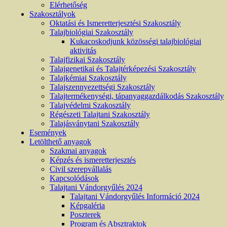
Elérhetőség
Szakosztályok
Oktatási és Ismeretterjesztési Szakosztály
Talajbiológiai Szakosztály
Kukacoskodjunk közösségi talajbiológiai
aktivitás
Talajfizikai Szakosztály
Talajgenetikai és Talajtérképezési Szakosztály
Talajkémiai Szakosztály
Talajszennyezettségi Szakosztály
Talajtermékenységi, tápanyaggazdálkodás Szakosztály
Talajvédelmi Szakosztály
Régészeti Talajtani Szakosztály
Talajásványtani Szakosztály
Események
Letölthető anyagok
Szakmai anyagok
Képzés és ismeretterjesztés
Civil szerepvállalás
Kapcsolódások
Talajtani Vándorgyűlés 2024
Talajtani Vándorgyűlés Információ 2024
Képgaléria
Poszterek
Program és Absztraktok