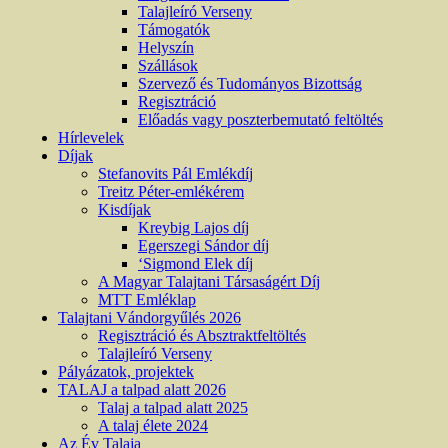
Talajleíró Verseny
Támogatók
Helyszín
Szállások
Szervező és Tudományos Bizottság
Regisztráció
Előadás vagy poszterbemutató feltöltés
Hírlevelek
Díjak
Stefanovits Pál Emlékdíj
Treitz Péter-emlékérem
Kisdíjak
Kreybig Lajos díj
Egerszegi Sándor díj
‘Sigmond Elek díj
A Magyar Talajtani Társaságért Díj
MTT Emléklap
Talajtani Vándorgyűlés 2026
Regisztráció és Absztraktfeltöltés
Talajleíró Verseny
Pályázatok, projektek
TALAJ a talpad alatt 2026
Talaj a talpad alatt 2025
A talaj élete 2024
Az Év Talaja