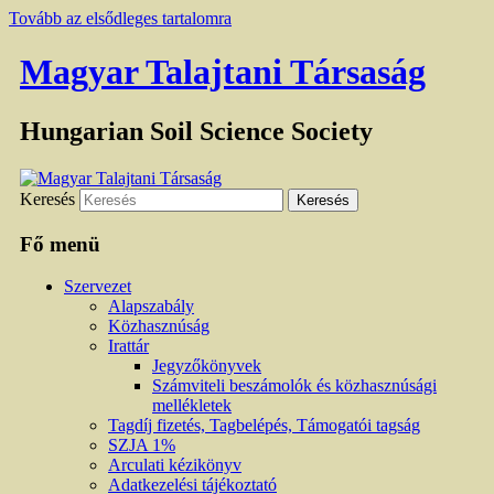
Tovább az elsődleges tartalomra
Magyar Talajtani Társaság
Hungarian Soil Science Society
Keresés
Fő menü
Szervezet
Alapszabály
Közhasznúság
Irattár
Jegyzőkönyvek
Számviteli beszámolók és közhasznúsági
mellékletek
Tagdíj fizetés, Tagbelépés, Támogatói tagság
SZJA 1%
Arculati kézikönyv
Adatkezelési tájékoztató