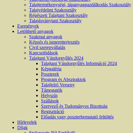
Talajtermékenységi, tápanyaggazdálkodás Szakosztály
Talajvédelmi Szakosztály
Régészeti Talajtani Szakosztály
Talajásványtani Szakosztály
Események
Letölthető anyagok
Szakmai anyagok
Képzés és ismeretterjesztés
Civil szerepvállalás
Kapcsolódások
Talajtani Vándorgyűlés 2024
Talajtani Vándorgyűlés Információ 2024
Képgaléria
Poszterek
Program és Absztraktok
Talajleíró Verseny
Támogatók
Helyszín
Szállások
Szervező és Tudományos Bizottság
Regisztráció
Előadás vagy poszterbemutató feltöltés
Hírlevelek
Díjak
Stefanovits Pál Emlékdíj