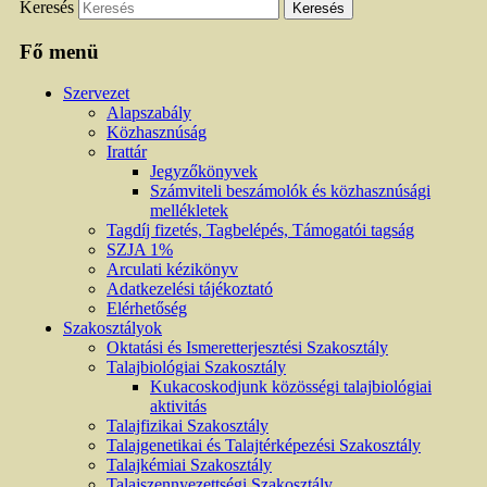
Keresés
Fő menü
Szervezet
Alapszabály
Közhasznúság
Irattár
Jegyzőkönyvek
Számviteli beszámolók és közhasznúsági
mellékletek
Tagdíj fizetés, Tagbelépés, Támogatói tagság
SZJA 1%
Arculati kézikönyv
Adatkezelési tájékoztató
Elérhetőség
Szakosztályok
Oktatási és Ismeretterjesztési Szakosztály
Talajbiológiai Szakosztály
Kukacoskodjunk közösségi talajbiológiai
aktivitás
Talajfizikai Szakosztály
Talajgenetikai és Talajtérképezési Szakosztály
Talajkémiai Szakosztály
Talajszennyezettségi Szakosztály