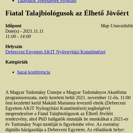
Talajbarát Települések Program
Fiatal Talajbiológusok az Élhető Jövőért
Időpont
Map Unavailabl
Date(s) - 2021.11.11
11:00 - 14:00
Helyszín
Debreceni Egyetem AKIT Nyíregyházi Kutatóintézet
Kategóriák
hazai konferencia
A Magyar Tudomány Ünnepe a Magyar Tudományos Akadémia
programsorozata, mely keretein belül 2021. november 11-én, 11:00
órai kezdettel kerül Makádi Marianna levezető elnök (Debreceni
Egyetem AKIT Nyíregyházi Kutatóintézet) segítségével
megrendezésre a Fiatal Talajbiológusok az Élhető Jövőért
rendezvény, ahol PhD hallgatók mutatják be munkáikat a 2021-es
év Tudomány Napi mottóját is figyelembe véve. Az esemény
digitális házigazdája a Debreceni Egyetem. Az előadások helye: