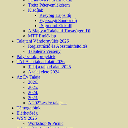
Treitz Péter-emlékérem
Kisdíjak
Kreybig Lajos díj
Egerszegi Sándor díj
‘Sigmond Elek díj
A Magyar Talajtani Társaságért Díj
MTT Emléklap
Talajtani Vándorgyűlés 2026
Regisztráció és Absztraktfeltöltés
Talajleíró Verseny
Pályázatok, projektek
TALAJ a talpad alatt 2026
Talaj a talpad alatt 2025
A talaj élete 2024
Az Év Talaja
2026.
2025.
2024.
2023.
A 2022-es év talaja…
Támogatóink
Elérhetőség
WSY 2025
Workshop & Picnic