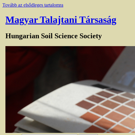
Tovább az elsődleges tartalomra
Magyar Talajtani Társaság
Hungarian Soil Science Society