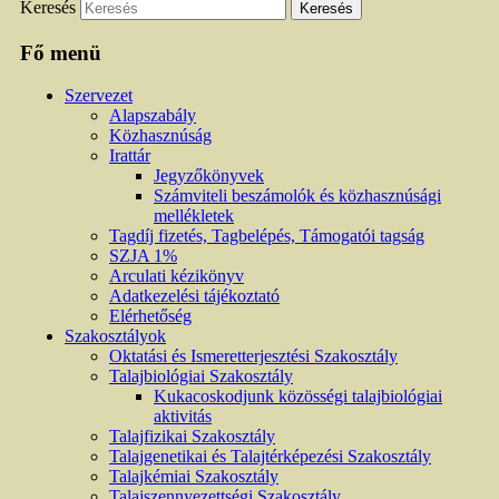
Keresés
Fő menü
Szervezet
Alapszabály
Közhasznúság
Irattár
Jegyzőkönyvek
Számviteli beszámolók és közhasznúsági
mellékletek
Tagdíj fizetés, Tagbelépés, Támogatói tagság
SZJA 1%
Arculati kézikönyv
Adatkezelési tájékoztató
Elérhetőség
Szakosztályok
Oktatási és Ismeretterjesztési Szakosztály
Talajbiológiai Szakosztály
Kukacoskodjunk közösségi talajbiológiai
aktivitás
Talajfizikai Szakosztály
Talajgenetikai és Talajtérképezési Szakosztály
Talajkémiai Szakosztály
Talajszennyezettségi Szakosztály