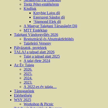
Treitz Péter-emlékérem
Kisdíjak
Kreybig Lajos díj
Egerszegi Sándor díj
‘Sigmond Elek díj
A Magyar Talajtani Társaságért Díj
MTT Emléklap
Talajtani Vándorgyűlés 2026
Regisztráció és Absztraktfeltöltés
Talajleíró Verseny
Pályázatok, projektek
TALAJ a talpad alatt 2026
Talaj a talpad alatt 2025
A talaj élete 2024
Az Év Talaja
2026.
2025.
2024.
2023.
A 2022-es év talaja…
Támogatóink
Elérhetőség
WSY 2025
Workshop & Picnic