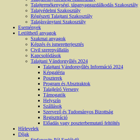
Talajtermékenységi, tápanyaggazdálkodás Szakosztály
Talajvédelmi Szakosztály
Régészeti Talajtani Szakosztály
Talajásványtani Szakosztály
Események
Letölthető anyagok
Szakmai anyagok
Képzés és ismeretterjesztés
Civil szerepvállalás
Kapcsolódások
Talajtani Vándorgyűlés 2024
Talajtani Vándorgyűlés Információ 2024
Képgaléria
Poszterek
Program és Absztraktok
Talajleíró Verseny
Támogatók
Helyszín
Szállások
Szervező és Tudományos Bizottság
Regisztráció
Előadás vagy poszterbemutató feltöltés
Hírlevelek
Díjak
Stefanovits Pál Emlékdíj