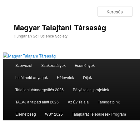
Tovább
az
Ker
elsődleges
tartalomra
Magyar Talajtani Társaság
Hungarian Soil Science Society
Fő
Szervezet
Szakosztályok
Események
menü
Letölthető anyagok
Hírlevelek
Díjak
Talajtani Vándorgyűlés 2026
Pályázatok, projektek
TALAJ a talpad alatt 2026
Az Év Talaja
Támogatóink
Elérhetőség
WSY 2025
Talajbarát Települések Program