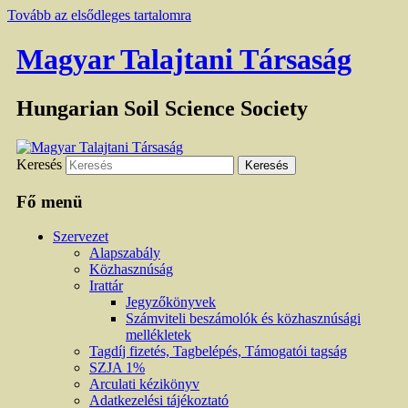
Tovább az elsődleges tartalomra
Magyar Talajtani Társaság
Hungarian Soil Science Society
Keresés
Fő menü
Szervezet
Alapszabály
Közhasznúság
Irattár
Jegyzőkönyvek
Számviteli beszámolók és közhasznúsági
mellékletek
Tagdíj fizetés, Tagbelépés, Támogatói tagság
SZJA 1%
Arculati kézikönyv
Adatkezelési tájékoztató