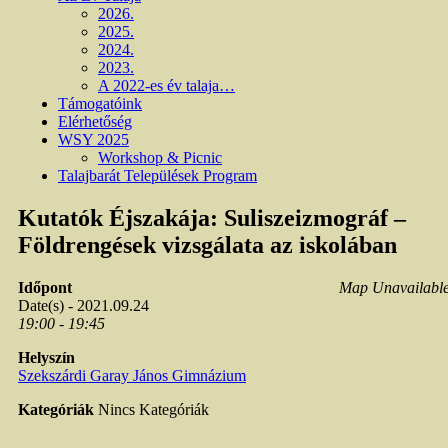
2026.
2025.
2024.
2023.
A 2022-es év talaja…
Támogatóink
Elérhetőség
WSY 2025
Workshop & Picnic
Talajbarát Települések Program
Kutatók Éjszakája: Suliszeizmográf –
Földrengések vizsgálata az iskolában
Időpont
Map Unavailabl
Date(s) - 2021.09.24
19:00 - 19:45
Helyszín
Szekszárdi Garay János Gimnázium
Kategóriák
Nincs Kategóriák