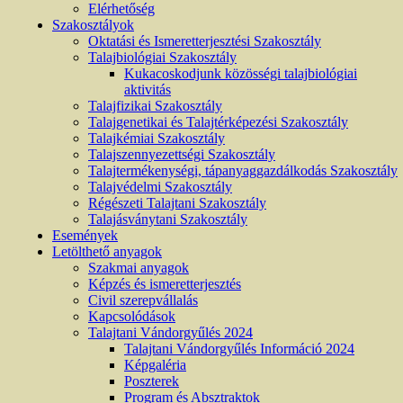
Elérhetőség
Szakosztályok
Oktatási és Ismeretterjesztési Szakosztály
Talajbiológiai Szakosztály
Kukacoskodjunk közösségi talajbiológiai
aktivitás
Talajfizikai Szakosztály
Talajgenetikai és Talajtérképezési Szakosztály
Talajkémiai Szakosztály
Talajszennyezettségi Szakosztály
Talajtermékenységi, tápanyaggazdálkodás Szakosztály
Talajvédelmi Szakosztály
Régészeti Talajtani Szakosztály
Talajásványtani Szakosztály
Események
Letölthető anyagok
Szakmai anyagok
Képzés és ismeretterjesztés
Civil szerepvállalás
Kapcsolódások
Talajtani Vándorgyűlés 2024
Talajtani Vándorgyűlés Információ 2024
Képgaléria
Poszterek
Program és Absztraktok