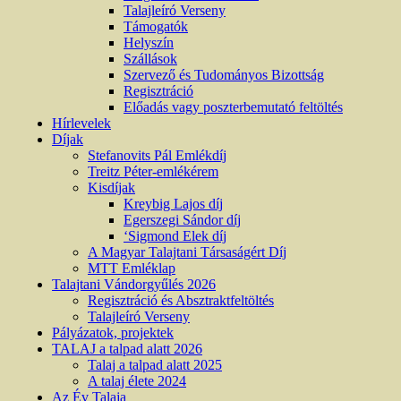
Talajleíró Verseny
Támogatók
Helyszín
Szállások
Szervező és Tudományos Bizottság
Regisztráció
Előadás vagy poszterbemutató feltöltés
Hírlevelek
Díjak
Stefanovits Pál Emlékdíj
Treitz Péter-emlékérem
Kisdíjak
Kreybig Lajos díj
Egerszegi Sándor díj
‘Sigmond Elek díj
A Magyar Talajtani Társaságért Díj
MTT Emléklap
Talajtani Vándorgyűlés 2026
Regisztráció és Absztraktfeltöltés
Talajleíró Verseny
Pályázatok, projektek
TALAJ a talpad alatt 2026
Talaj a talpad alatt 2025
A talaj élete 2024
Az Év Talaja