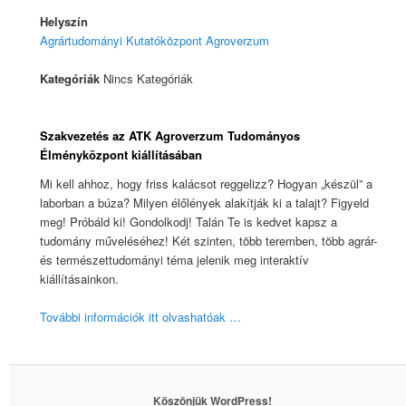
Helyszín
Agrártudományi Kutatóközpont Agroverzum
Kategóriák
Nincs Kategóriák
Szakvezetés az ATK Agroverzum Tudományos
Élményközpont kiállításában
Mi kell ahhoz, hogy friss kalácsot reggelizz? Hogyan „készül” a
laborban a búza? Milyen élőlények alakítják ki a talajt? Figyeld
meg! Próbáld ki! Gondolkodj! Talán Te is kedvet kapsz a
tudomány műveléséhez! Két szinten, több teremben, több agrár-
és természettudományi téma jelenik meg interaktív
kiállításainkon.
További információk itt olvashatóak …
Köszönjük WordPress!