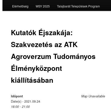
Elérhetőség
WSY 2025
Talajbarát Települések Program
Kutatók Éjszakája:
Szakvezetés az ATK
Agroverzum Tudományos
Élményközpont
kiállításában
Időpont
Map Unavailable
Date(s) - 2021.09.24
18:00 - 21:00