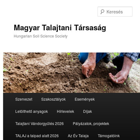
Tovább
az
Ker
elsődleges
tartalomra
Magyar Talajtani Társaság
Hungarian Soil Science Society
Fő
Szervezet
Szakosztályok
Események
menü
Letölthető anyagok
Hírlevelek
Díjak
Talajtani Vándorgyűlés 2026
Pályázatok, projektek
TALAJ a talpad alatt 2026
Az Év Talaja
Támogatóink