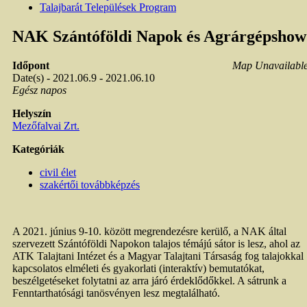
Talajbarát Települések Program
NAK Szántóföldi Napok és Agrárgépshow
Időpont
Map Unavailabl
Date(s) - 2021.06.9 - 2021.06.10
Egész napos
Helyszín
Mezőfalvai Zrt.
Kategóriák
civil élet
szakértői továbbképzés
A 2021. június 9-10. között megrendezésre kerülő, a NAK által
szervezett Szántóföldi Napokon talajos témájú sátor is lesz, ahol az
ATK Talajtani Intézet és a Magyar Talajtani Társaság fog talajokkal
kapcsolatos elméleti és gyakorlati (interaktív) bemutatókat,
beszélgetéseket folytatni az arra járó érdeklődőkkel. A sátrunk a
Fenntarthatósági tanösvényen lesz megtalálható.