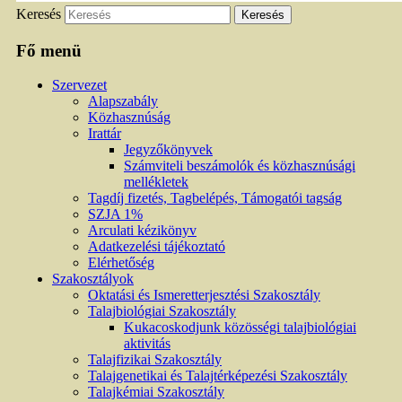
Keresés
Fő menü
Szervezet
Alapszabály
Közhasznúság
Irattár
Jegyzőkönyvek
Számviteli beszámolók és közhasznúsági
mellékletek
Tagdíj fizetés, Tagbelépés, Támogatói tagság
SZJA 1%
Arculati kézikönyv
Adatkezelési tájékoztató
Elérhetőség
Szakosztályok
Oktatási és Ismeretterjesztési Szakosztály
Talajbiológiai Szakosztály
Kukacoskodjunk közösségi talajbiológiai
aktivitás
Talajfizikai Szakosztály
Talajgenetikai és Talajtérképezési Szakosztály
Talajkémiai Szakosztály