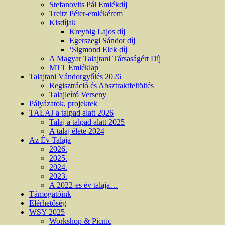
Stefanovits Pál Emlékdíj
Treitz Péter-emlékérem
Kisdíjak
Kreybig Lajos díj
Egerszegi Sándor díj
‘Sigmond Elek díj
A Magyar Talajtani Társaságért Díj
MTT Emléklap
Talajtani Vándorgyűlés 2026
Regisztráció és Absztraktfeltöltés
Talajleíró Verseny
Pályázatok, projektek
TALAJ a talpad alatt 2026
Talaj a talpad alatt 2025
A talaj élete 2024
Az Év Talaja
2026.
2025.
2024.
2023.
A 2022-es év talaja…
Támogatóink
Elérhetőség
WSY 2025
Workshop & Picnic