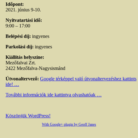
Időpont:
2021. június 9-10.
Nyitvatartási idő:
9:00 – 17:00
Belépési díj:
ingyenes
Parkolási díj:
ingyenes
Kiállítás helyszíne:
Mezőfalvai Zrt.
2422 Mezőfalva-Nagysismánd
Útvonaltervező:
Google térképpel való útvonaltervezéshez kattints
ide! …
További információk ide kattintva olvashatóak …
Köszönjük WordPress!
With Google+ plugin by Geoff Janes