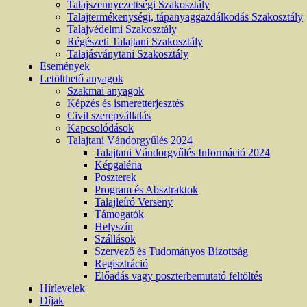
Talajszennyezettségi Szakosztály
Talajtermékenységi, tápanyaggazdálkodás Szakosztály
Talajvédelmi Szakosztály
Régészeti Talajtani Szakosztály
Talajásványtani Szakosztály
Események
Letölthető anyagok
Szakmai anyagok
Képzés és ismeretterjesztés
Civil szerepvállalás
Kapcsolódások
Talajtani Vándorgyűlés 2024
Talajtani Vándorgyűlés Információ 2024
Képgaléria
Poszterek
Program és Absztraktok
Talajleíró Verseny
Támogatók
Helyszín
Szállások
Szervező és Tudományos Bizottság
Regisztráció
Előadás vagy poszterbemutató feltöltés
Hírlevelek
Díjak