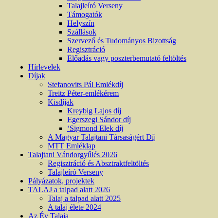
Talajleíró Verseny
Támogatók
Helyszín
Szállások
Szervező és Tudományos Bizottság
Regisztráció
Előadás vagy poszterbemutató feltöltés
Hírlevelek
Díjak
Stefanovits Pál Emlékdíj
Treitz Péter-emlékérem
Kisdíjak
Kreybig Lajos díj
Egerszegi Sándor díj
‘Sigmond Elek díj
A Magyar Talajtani Társaságért Díj
MTT Emléklap
Talajtani Vándorgyűlés 2026
Regisztráció és Absztraktfeltöltés
Talajleíró Verseny
Pályázatok, projektek
TALAJ a talpad alatt 2026
Talaj a talpad alatt 2025
A talaj élete 2024
Az Év Talaja