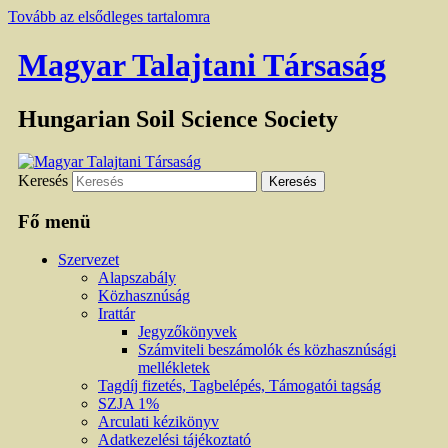
Tovább az elsődleges tartalomra
Magyar Talajtani Társaság
Hungarian Soil Science Society
Keresés
Fő menü
Szervezet
Alapszabály
Közhasznúság
Irattár
Jegyzőkönyvek
Számviteli beszámolók és közhasznúsági
mellékletek
Tagdíj fizetés, Tagbelépés, Támogatói tagság
SZJA 1%
Arculati kézikönyv
Adatkezelési tájékoztató