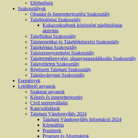
Elérhetőség
Szakosztályok
Oktatási és Ismeretterjesztési Szakosztály
Talajbiológiai Szakosztály
Kukacoskodjunk közösségi talajbiológiai
aktivitás
Talajfizikai Szakosztály
Talajgenetikai és Talajtérképezési Szakosztály
Talajkémiai Szakosztály
Talajszennyezettségi Szakosztály
Talajtermékenységi, tápanyaggazdálkodás Szakosztály
Talajvédelmi Szakosztály
Régészeti Talajtani Szakosztály
Talajásványtani Szakosztály
Események
Letölthető anyagok
Szakmai anyagok
Képzés és ismeretterjesztés
Civil szerepvállalás
Kapcsolódások
Talajtani Vándorgyűlés 2024
Talajtani Vándorgyűlés Információ 2024
Képgaléria
Poszterek
Program és Absztraktok