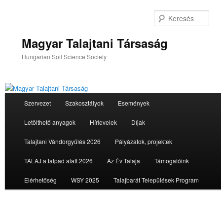
Tovább
az
Ker
elsődleges
tartalomra
Magyar Talajtani Társaság
Hungarian Soil Science Society
Fő
Szervezet
Szakosztályok
Események
menü
Letölthető anyagok
Hírlevelek
Díjak
Talajtani Vándorgyűlés 2026
Pályázatok, projektek
TALAJ a talpad alatt 2026
Az Év Talaja
Támogatóink
Elérhetőség
WSY 2025
Talajbarát Települések Program