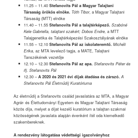
11.25 – 11.40
Stefanovits Pál a Magyar Talajtani
Társaság örökös elnöke.
Tóth Tibor
, a Magyar Talajtani
Társaság (MTT) elnöke
11.40 – 11.55
Stefanovits Pál a talajtérképező.
Szabóné
Kele Gabriella, talajtani szakért;
Dobos Endre,
a MTT
Talajgenetika és Talajtérképezési Szakosztályának elnöke
11.55 – 12.10
Stefanovits Pál az iskolateremtő.
Michéli
Erika,
az MTA levelező tagja, a MATE, Talajtani
Tanszékének vezetője
12.10 – 12.30
Stefanovits Pál az apa.
Stefanovits Péter és
ifj. Stefanovits Pál
12.30 –
A 2020 és 2021 évi díjak átadása és zárszó.
A
Stefanovits Pál Életműdíj
Kuratóriuma
Az életműdíj a Stefanovits család javaslatára az MTA, a Magyar
Agrár- és Élettudományi Egyetem és Magyar Talajtani Társaság
közös díja, melyet a díjat kezelő kuratórium a talajtan szakmai
közösségének javaslata alapján évenként ítél oda kiemelkedő
szakembereknek.
A rendezvény látogatása védettségi igazolványhoz