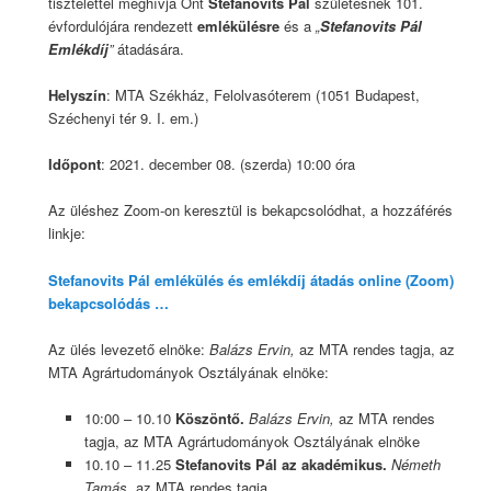
tisztelettel meghívja Önt
Stefanovits Pál
születésnek 101.
évfordulójára rendezett
emlékülésre
és a
„
Stefanovits Pál
Emlékdíj
”
átadására.
Helyszín
: MTA Székház, Felolvasóterem (1051 Budapest,
Széchenyi tér 9. I. em.)
Időpont
: 2021. december 08. (szerda) 10:00 óra
Az üléshez Zoom-on keresztül is bekapcsolódhat, a hozzáférés
linkje:
Stefanovits Pál emlékülés és emlékdíj átadás online (Zoom)
bekapcsolódás …
Az ülés levezető elnöke:
Balázs Ervin,
az MTA rendes tagja, az
MTA Agrártudományok Osztályának elnöke:
10:00 – 10.10
Köszöntő.
Balázs Ervin,
az MTA rendes
tagja, az MTA Agrártudományok Osztályának elnöke
10.10 – 11.25
Stefanovits Pál az akadémikus.
Németh
Tamás,
az MTA rendes tagja