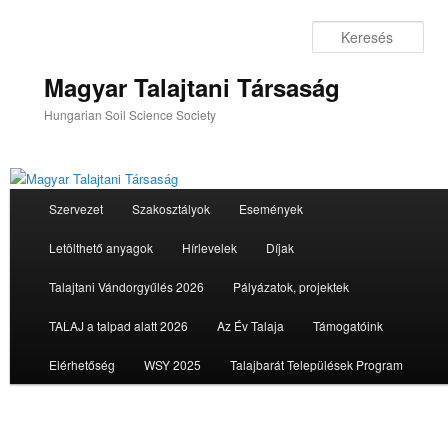
Tovább
az
Ker
elsődleges
tartalomra
Magyar Talajtani Társaság
Hungarian Soil Science Society
Fő
Szervezet
Szakosztályok
Események
menü
Letölthető anyagok
Hírlevelek
Díjak
Talajtani Vándorgyűlés 2026
Pályázatok, projektek
TALAJ a talpad alatt 2026
Az Év Talaja
Támogatóink
Elérhetőség
WSY 2025
Talajbarát Települések Program