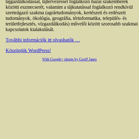
tájgazdálkodással, tájtervezéssel foglalkozó hazai szakemberek
közötti eszmecserét, valamint a tájkutatással foglalkozó rendkívül
szerteágazó szakma (agrártudományok, kertészeti és erdészeti
tudományok, ökológia, geográfia, térinformatika, település- és
területfejlesztés, vízgazdálkodás) művelői között szorosabb szakmai
kapcsolatok kialakulását.
További információk itt olvashatók …
Köszönjük WordPress!
With Google+ plugin by Geoff Janes