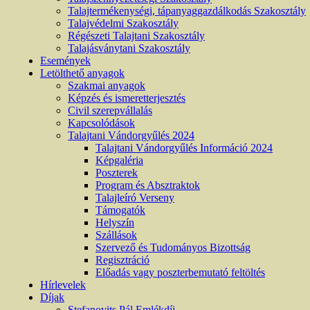
Talajtermékenységi, tápanyaggazdálkodás Szakosztály
Talajvédelmi Szakosztály
Régészeti Talajtani Szakosztály
Talajásványtani Szakosztály
Események
Letölthető anyagok
Szakmai anyagok
Képzés és ismeretterjesztés
Civil szerepvállalás
Kapcsolódások
Talajtani Vándorgyűlés 2024
Talajtani Vándorgyűlés Információ 2024
Képgaléria
Poszterek
Program és Absztraktok
Talajleíró Verseny
Támogatók
Helyszín
Szállások
Szervező és Tudományos Bizottság
Regisztráció
Előadás vagy poszterbemutató feltöltés
Hírlevelek
Díjak
Stefanovits Pál Emlékdíj