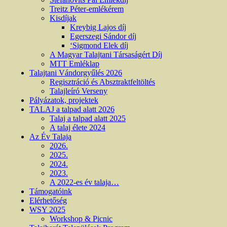
Treitz Péter-emlékérem
Kisdíjak
Kreybig Lajos díj
Egerszegi Sándor díj
‘Sigmond Elek díj
A Magyar Talajtani Társaságért Díj
MTT Emléklap
Talajtani Vándorgyűlés 2026
Regisztráció és Absztraktfeltöltés
Talajleíró Verseny
Pályázatok, projektek
TALAJ a talpad alatt 2026
Talaj a talpad alatt 2025
A talaj élete 2024
Az Év Talaja
2026.
2025.
2024.
2023.
A 2022-es év talaja…
Támogatóink
Elérhetőség
WSY 2025
Workshop & Picnic