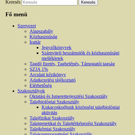
Keresés
Fő menü
Szervezet
Alapszabály
Közhasznúság
Irattár
Jegyzőkönyvek
Számviteli beszámolók és közhasznúsági
mellékletek
Tagdíj fizetés, Tagbelépés, Támogatói tagság
SZJA 1%
Arculati kézikönyv
Adatkezelési tájékoztató
Elérhetőség
Szakosztályok
Oktatási és Ismeretterjesztési Szakosztály
Talajbiológiai Szakosztály
Kukacoskodjunk közösségi talajbiológiai
aktivitás
Talajfizikai Szakosztály
Talajgenetikai és Talajtérképezési Szakosztály
Talajkémiai Szakosztály
Talajszennyezettségi Szakosztály