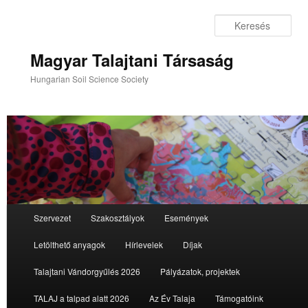
Tovább
az
Ker
elsődleges
tartalomra
Magyar Talajtani Társaság
Hungarian Soil Science Society
Fő
Szervezet
Szakosztályok
Események
menü
Letölthető anyagok
Hírlevelek
Díjak
Talajtani Vándorgyűlés 2026
Pályázatok, projektek
TALAJ a talpad alatt 2026
Az Év Talaja
Támogatóink