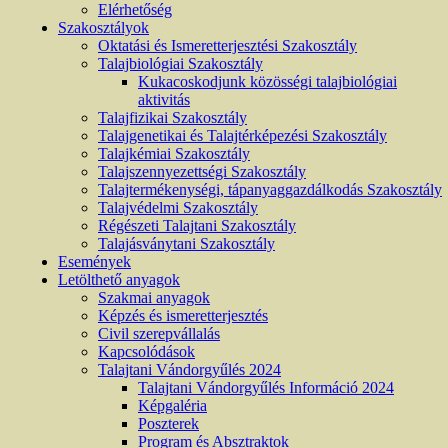
Elérhetőség
Szakosztályok
Oktatási és Ismeretterjesztési Szakosztály
Talajbiológiai Szakosztály
Kukacoskodjunk közösségi talajbiológiai
aktivitás
Talajfizikai Szakosztály
Talajgenetikai és Talajtérképezési Szakosztály
Talajkémiai Szakosztály
Talajszennyezettségi Szakosztály
Talajtermékenységi, tápanyaggazdálkodás Szakosztály
Talajvédelmi Szakosztály
Régészeti Talajtani Szakosztály
Talajásványtani Szakosztály
Események
Letölthető anyagok
Szakmai anyagok
Képzés és ismeretterjesztés
Civil szerepvállalás
Kapcsolódások
Talajtani Vándorgyűlés 2024
Talajtani Vándorgyűlés Információ 2024
Képgaléria
Poszterek
Program és Absztraktok