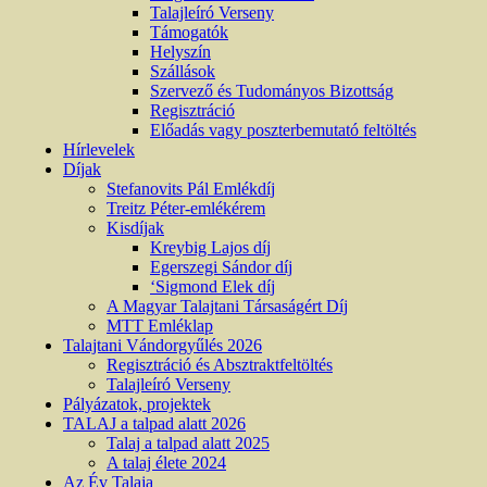
Talajleíró Verseny
Támogatók
Helyszín
Szállások
Szervező és Tudományos Bizottság
Regisztráció
Előadás vagy poszterbemutató feltöltés
Hírlevelek
Díjak
Stefanovits Pál Emlékdíj
Treitz Péter-emlékérem
Kisdíjak
Kreybig Lajos díj
Egerszegi Sándor díj
‘Sigmond Elek díj
A Magyar Talajtani Társaságért Díj
MTT Emléklap
Talajtani Vándorgyűlés 2026
Regisztráció és Absztraktfeltöltés
Talajleíró Verseny
Pályázatok, projektek
TALAJ a talpad alatt 2026
Talaj a talpad alatt 2025
A talaj élete 2024
Az Év Talaja