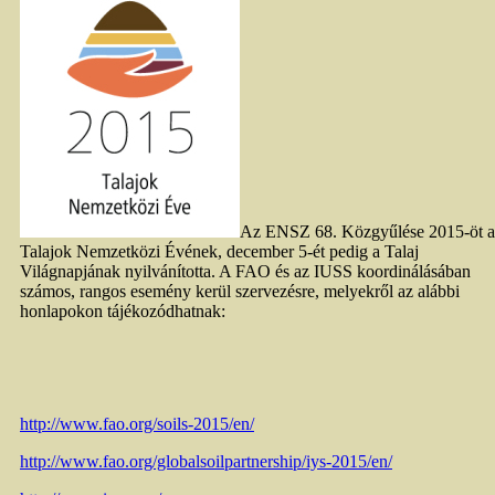
Az ENSZ 68. Közgyűlése 2015-öt a
Talajok Nemzetközi Évének, december 5-ét pedig a Talaj
Világnapjának nyilvánította. A FAO és az IUSS koordinálásában
számos, rangos esemény kerül szervezésre, melyekről az alábbi
honlapokon tájékozódhatnak:
http://www.fao.org/soils-2015/en/
http://www.fao.org/globalsoilpartnership/iys-2015/en/