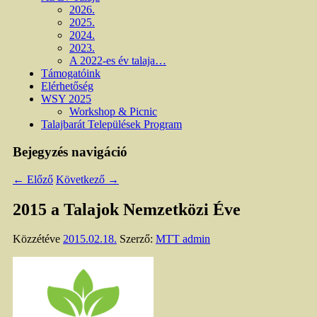
2026.
2025.
2024.
2023.
A 2022-es év talaja…
Támogatóink
Elérhetőség
WSY 2025
Workshop & Picnic
Talajbarát Települések Program
Bejegyzés navigáció
←
Előző
Következő
→
2015 a Talajok Nemzetközi Éve
Közzétéve
2015.02.18.
Szerző:
MTT admin