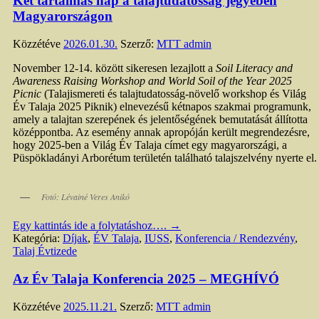
Két tartalmas nap a talajtudatosság jegyében
Magyarországon
Közzétéve
2026.01.30.
Szerző:
MTT admin
November 12-14. között sikeresen lezajlott a
Soil Literacy and
Awareness Raising Workshop and World Soil of the Year 2025
Picnic
(Talajismereti és talajtudatosság-növelő workshop és Világ
Év Talaja 2025 Piknik) elnevezésű kétnapos szakmai programunk,
amely a talajtan szerepének és jelentőségének bemutatását állította
középpontba. Az esemény annak apropóján került megrendezésre,
hogy 2025-ben a Világ Év Talaja címet egy magyarországi, a
Püspökladányi Arborétum területén található talajszelvény nyerte el.
Fotó: Lévainé Veres Anikó
Egy kattintás ide a folytatáshoz….
→
Kategória:
Díjak
,
ÉV Talaja
,
IUSS
,
Konferencia / Rendezvény
,
Talaj Évtizede
Az Év Talaja Konferencia 2025 – MEGHÍVÓ
Közzétéve
2025.11.21.
Szerző:
MTT admin