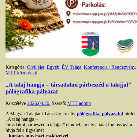
Kategória:
Civil élet
,
Egyéb
,
ÉV Talaja
,
Konferencia / Rendezvény
,
MTT közérdekű
„A talaj hangja – társadalmi párbeszéd a talajjal”
pólógrafika pályázat
Közzétéve
2026.04.20.
Szerző:
MTT admin
A Magyar Talajtani Társaság kreatív
pólógrafika pályázatot
hirdet
„A talaj hangja –
társadalmi párbeszéd a talajjal” címmel, amely a talaj fontosságára
hívja fel a figyelmet
a
kortárs művészet eszközeivel
.