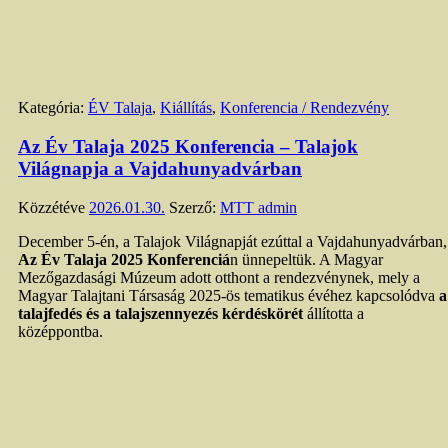
Kategória:
ÉV Talaja
,
Kiállítás
,
Konferencia / Rendezvény
Az Év Talaja 2025 Konferencia – Talajok
Világnapja a Vajdahunyadvárban
Közzétéve
2026.01.30.
Szerző:
MTT admin
December 5-én, a Talajok Világnapját ezúttal a Vajdahunyadvárban,
Az Év Talaja 2025 Konferenciá
n ünnepeltük. A Magyar
Mezőgazdasági Múzeum adott otthont a rendezvénynek, mely a
Magyar Talajtani Társaság 2025-ös tematikus évéhez kapcsolódva
a
talajfedés és a talajszennyezés kérdéskörét
állította a
középpontba.