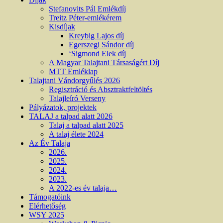
Stefanovits Pál Emlékdíj
Treitz Péter-emlékérem
Kisdíjak
Kreybig Lajos díj
Egerszegi Sándor díj
‘Sigmond Elek díj
A Magyar Talajtani Társaságért Díj
MTT Emléklap
Talajtani Vándorgyűlés 2026
Regisztráció és Absztraktfeltöltés
Talajleíró Verseny
Pályázatok, projektek
TALAJ a talpad alatt 2026
Talaj a talpad alatt 2025
A talaj élete 2024
Az Év Talaja
2026.
2025.
2024.
2023.
A 2022-es év talaja…
Támogatóink
Elérhetőség
WSY 2025