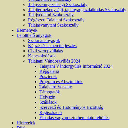
Talajszennyezettségi Szakosztály
Talajtermékenységi, tápanyaggazdálkodás Szakosztály
Talajvédelmi Szakosztály
Régészeti Talajtani Szakosztály
Talajásványtani Szakosztály
Események
Letölthető anyagok
Szakmai anyagok
Képzés és ismeretterjesztés
Civil szerepvállalás
Kapcsolódások
Talajtani Vándorgyűlés 2024
Talajtani Vándorgyűlés Információ 2024
Képgaléria
Poszterek
Program és Absztraktok
Talajleíró Verseny
Támogatók
Helyszín
Szállások
Szervező és Tudományos Bizottság
Regisztráció
Előadás vagy poszterbemutató feltöltés
Hírlevelek
Díjak