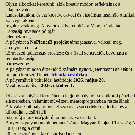
Olyan alkotókat keresünk, akik kreatív módon reflektálnak a
talajhoz való
kapcsolatunkra, és ezt kreatív, egyedi és vizuálisan inspiráló grafikai
koncepciókban
fogalmazzák meg. A nyertes pályamunkák a Magyar Talajtani
Társaság hivatalos pólóján
jelennek meg.
A pályázat a
NoPlanetB projekt
támogatásával valósul meg,
amelynek célja a
környezeti tudatosság erősítése és a fiatal generációk bevonása a
fenntarthatósági
párbeszédbe.
A pályázat minden érdeklődő számára nyitott, jelentkezni az alábbi
űrlapon keresztül lehet:
Jelentkezési űrlap
A pályaművek beküldési határideje
2026. május 20.
Meghosszabbítva:
2026. október 1.
Díjazás: a pályázat keretében a legjobb pályaművek alkotói pénzbeli
elismerésben, valamint művészeti mentorprogramban részesülnek.
A kiválasztott pályaműveket szakmai zsűri értékeli: a fődíjat és a
különdíjat a zsűri ítéli
oda, míg a közönségdíjról online szavazás dönt.
A nyertes pályamunkák bemutatására a Magyar Talajtani Társaság 
Talaj Hangja című
kültéri eseményen kerül sor Budapesten.