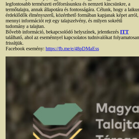
legfontosabb természeti erőforrásunkra és nemzeti kincsünkre, a
termőtalajra, annak állapotára és fontosságára. Célunk, hogy a laiku
érdeklődők élményszerű, közérthető formában kapjanak képet arról,
mennyi információt rejt egy talajszelvény, és milyen sokrétű
tudomány a talajtan.
Bővebb információ, bekapcsolódó helyszínek, jelentkezés
ITT
található, ahol az eseménnyel kapcsolatos tudnivalókat folyamatosa
frissítjük.
Facebook esemény:
https://fb.me/e/48pDMaEss