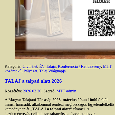
Kategória:
Civil élet
,
ÉV Talaja
,
Konferencia / Rendezvény
,
MTT
közérdekű
,
Pályázat
,
Talaj Világnapja
TALAJ a talpad alatt 2026
Közzétéve
2026.02.20.
Szerző:
MTT admin
A Magyar Talajtani Társaság
2026. március 20
-án
10:00
órától
immár harmadik alkalommal rendezi meg országos figyelemfelkeltő
kampánynapját
„TALAJ a talpad alatt”
címmel. A
kezdeményezés célja, hogy ráirányítsa a figyelmet egyik