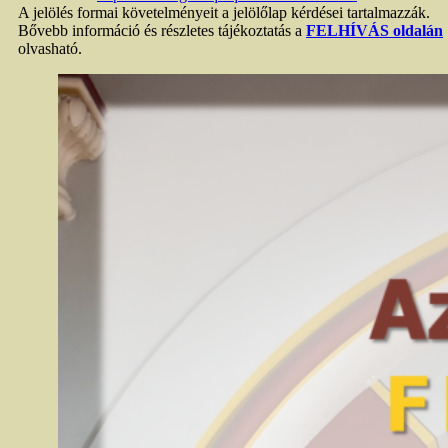
A jelölés formai követelményeit a jelölőlap kérdései tartalmazzák.
Bővebb információ és részletes tájékoztatás a
FELHÍVÁS oldalán
olvasható.