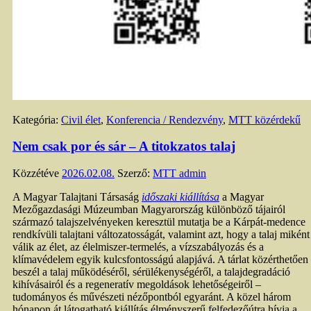
Kategória:
Civil élet
,
Konferencia / Rendezvény
,
MTT közérdekű
Nem csak por és sár – A titokzatos talaj
Közzétéve
2026.02.08.
Szerző:
MTT admin
A Magyar Talajtani Társaság
időszaki kiállítása
a Magyar
Mezőgazdasági Múzeumban Magyarország különböző tájairól
származó talajszelvényeken keresztül mutatja be a Kárpát-medence
rendkívüli talajtani változatosságát, valamint azt, hogy a talaj miként
válik az élet, az élelmiszer-termelés, a vízszabályozás és a
klímavédelem egyik kulcsfontosságú alapjává. A tárlat közérthetően
beszél a talaj működéséről, sérülékenységéről, a talajdegradáció
kihívásairól és a regeneratív megoldások lehetőségeiről –
tudományos és művészeti nézőpontból egyaránt. A közel három
hónapon át látogatható kiállítás élményszerű felfedezőútra hívja a