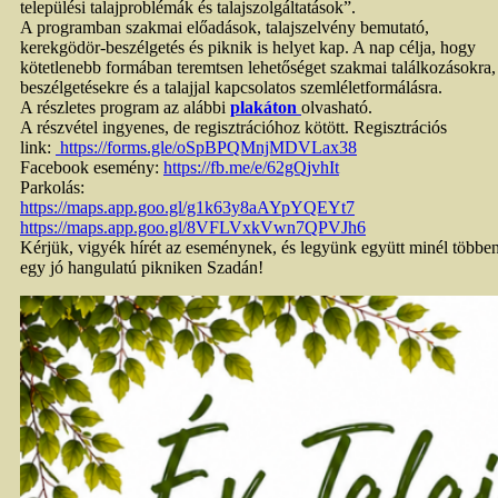
települési talajproblémák és talajszolgáltatások”.
A programban szakmai előadások, talajszelvény bemutató,
kerekgödör-beszélgetés és piknik is helyet kap. A nap célja, hogy
kötetlenebb formában teremtsen lehetőséget szakmai találkozásokra,
beszélgetésekre és a talajjal kapcsolatos szemléletformálásra.
A részletes program az alábbi
plakáton
olvasható.
A részvétel ingyenes, de regisztrációhoz kötött. Regisztrációs
link:
https://forms.gle/oSpBPQMnjMDVLax38
Facebook esemény:
https://fb.me/e/62gQjvhIt
Parkolás:
https://maps.app.goo.gl/g1k63y8aAYpYQEYt7
https://maps.app.goo.gl/8VFLVxkVwn7QPVJh6
Kérjük, vigyék hírét az eseménynek, és legyünk együtt minél többe
egy jó hangulatú pikniken Szadán!