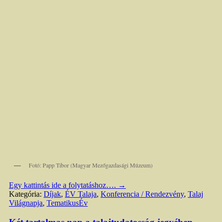
Fotó: Papp Tibor (Magyar Mezőgazdasági Múzeum)
Egy kattintás ide a folytatáshoz….
→
Kategória:
Díjak
,
ÉV Talaja
,
Konferencia / Rendezvény
,
Talaj
Világnapja
,
TematikusÉv