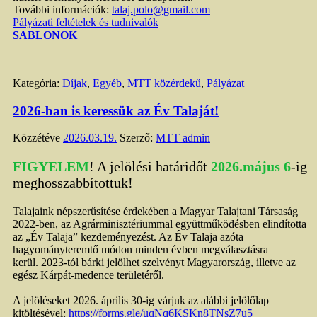
További információk:
talaj.polo@gmail.com
Pályázati feltételek és tudnivalók
SABLONOK
Kategória:
Díjak
,
Egyéb
,
MTT közérdekű
,
Pályázat
2026-ban is keressük az Év Talaját!
Közzétéve
2026.03.19.
Szerző:
MTT admin
FIGYELEM
! A jelölési határidőt
2026.május 6
-ig
meghosszabbítottuk!
Talajaink népszerűsítése érdekében a Magyar Talajtani Társaság
2022-ben, az Agrárminisztériummal együttműködésben elindította
az „Év Talaja” kezdeményezést. Az Év Talaja azóta
hagyományteremtő módon minden évben megválasztásra
kerül. 2023-tól bárki jelölhet szelvényt Magyarország, illetve az
egész Kárpát-medence területéről.
A jelöléseket 2026. április 30-ig várjuk az alábbi jelölőlap
kitöltésével:
https://forms.gle/uqNq6KSKn8TNsZ7u5