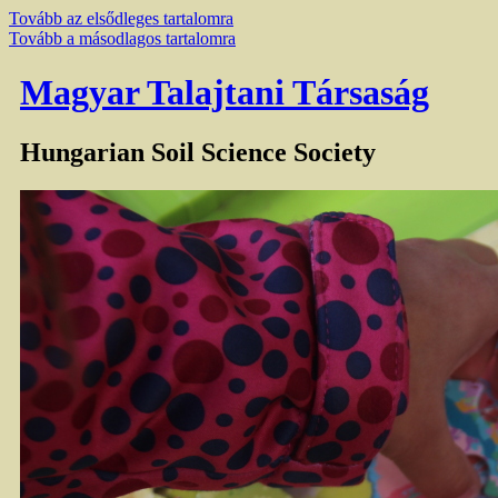
Tovább az elsődleges tartalomra
Tovább a másodlagos tartalomra
Magyar Talajtani Társaság
Hungarian Soil Science Society