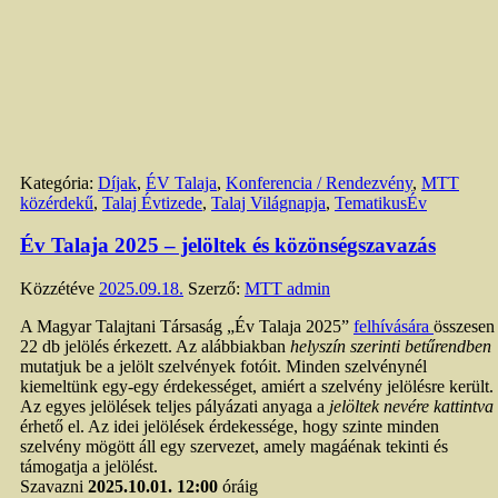
Kategória:
Díjak
,
ÉV Talaja
,
Konferencia / Rendezvény
,
MTT
közérdekű
,
Talaj Évtizede
,
Talaj Világnapja
,
TematikusÉv
Év Talaja 2025 – jelöltek és közönségszavazás
Közzétéve
2025.09.18.
Szerző:
MTT admin
A Magyar Talajtani Társaság „Év Talaja 2025”
felhívására
összesen
22 db jelölés érkezett. Az alábbiakban
helyszín szerinti betűrendben
mutatjuk be a jelölt szelvények fotóit. Minden szelvénynél
kiemeltünk egy-egy érdekességet, amiért a szelvény jelölésre került.
Az egyes jelölések teljes pályázati anyaga a
jelöltek nevére kattintva
érhető el. Az idei jelölések érdekessége, hogy szinte minden
szelvény mögött áll egy szervezet, amely magáénak tekinti és
támogatja a jelölést.
Szavazni
2025.10.01. 12:00
óráig