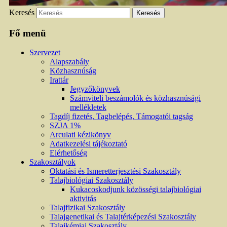
Keresés
Fő menü
Szervezet
Alapszabály
Közhasznúság
Irattár
Jegyzőkönyvek
Számviteli beszámolók és közhasznúsági
mellékletek
Tagdíj fizetés, Tagbelépés, Támogatói tagság
SZJA 1%
Arculati kézikönyv
Adatkezelési tájékoztató
Elérhetőség
Szakosztályok
Oktatási és Ismeretterjesztési Szakosztály
Talajbiológiai Szakosztály
Kukacoskodjunk közösségi talajbiológiai
aktivitás
Talajfizikai Szakosztály
Talajgenetikai és Talajtérképezési Szakosztály
Talajkémiai Szakosztály