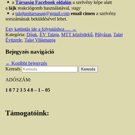
a
Társaság Facebook oldalán
a szelvény képe alatt
a
lájk
reakciógomb használatával,
vagy
a
talajtanitarsasag@gmail.com
email címen
a szelvény
sorszámának beküldésével lehet.
Egy kattintás ide a folytatáshoz….
→
Kategória:
Díjak
,
ÉV Talaja
,
MTT közérdekű
,
Pályázat
,
Talaj
Évtizede
,
Talaj Világnapja
Bejegyzés navigáció
←
Korábbi bejegyzés
Keresés
ADÓSZÁM:
1 8 7 2 3 5 4 8 – 1 – 05
Támogatóink
: