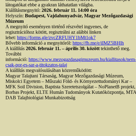
látogatókat ebbe a gyakran láthatatlan világba.
Kiállításmegnyitó:
2026. február 11. 14:00 óra
Helyszín:
Budapest, Vajdahunyadvár, Magyar Mezőgazdasági
Múzeum
A megnyitó eseményen történő részvétel ingyenes, de
regisztrációhoz kötött, regisztrálni az alábbi linken
lehet:
https://forms.gle/zvcZRFUHY1bMt1ok7
Bővebb információ a megnyitóról:
https://fb.me/e/iIMZ5BHlh
A kiállítás
2026. február 11. – április 30. között
tekinthető meg.
További
információ:
https://www.mezogazdasagimuzeum.hu/kiallitasok/nem
csak-por-es-sar-a-titokzatos-talaj
A kiállítás megvalósulásában közreműködött:
Magyar Talajtani Társaság, Magyar Mezőgazdasági Múzeum,
Miskolci Egyetem – Műszaki Föld- és Környezettudományi Kar –
MFK Soil Division, Baptista Szeretetszolgálat – NoPlanetB projekt,
Borbas Projekt, ELTE Humán Tudományok Kutatóközpontja, MT
DAB Talajbiológiai Munkabizottság