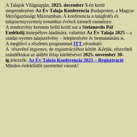
A Talajok Világnapján,
2025. december 5
-én kerül
megrendezésre
Az Év Talaja Konferencia
Budapesten, a Magyar
Mezőgazdasági Múzeumban. A konferencia a
talajfedés és
talajszennyezettség tematikus évének
kiemelt eseménye.
A rendezvény keretein belül kerül sor a
Stefanovits Pál
Emlékdíj
ünnepélyes átadására, valamint
Az Év Talaja 2025
– a
szadai nyertes talajszelvény – leleplezésére és bemutatására is.
A meghívó a részletes programmal
ITT
olvasható.
A részvétel
ingyenes
, de
regisztrációhoz kötött.
Kérjük, részvételi
szándékukat az alábbi űrlap kitöltésével
2025. november 30-
ig
jelezzék:
Az Év Talaja Konferencia 2025 – Regisztráció
Minden érdeklődőt szeretettel várunk!