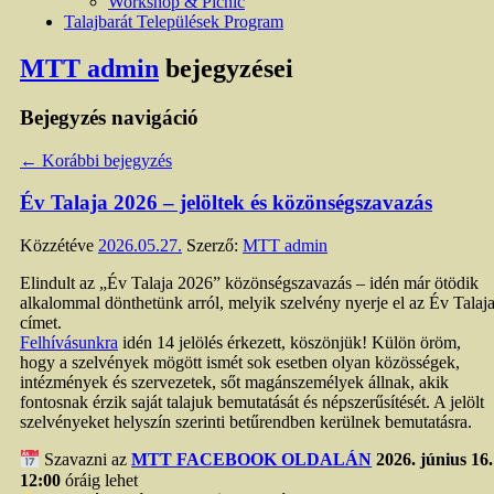
Workshop & Picnic
Talajbarát Települések Program
MTT admin
bejegyzései
Bejegyzés navigáció
←
Korábbi bejegyzés
Év Talaja 2026 – jelöltek és közönségszavazás
Közzétéve
2026.05.27.
Szerző:
MTT admin
Elindult az „Év Talaja 2026” közönségszavazás – idén már ötödik
alkalommal dönthetünk arról, melyik szelvény nyerje el az Év Talaj
címet.
Felhívásunkra
idén 14 jelölés érkezett, köszönjük! Külön öröm,
hogy a szelvények mögött ismét sok esetben olyan közösségek,
intézmények és szervezetek, sőt magánszemélyek állnak, akik
fontosnak érzik saját talajuk bemutatását és népszerűsítését. A jelölt
szelvényeket helyszín szerinti betűrendben kerülnek bemutatásra.
Szavazni az
MTT FACEBOOK OLDALÁN
2026. június 16.
12:00
óráig lehet