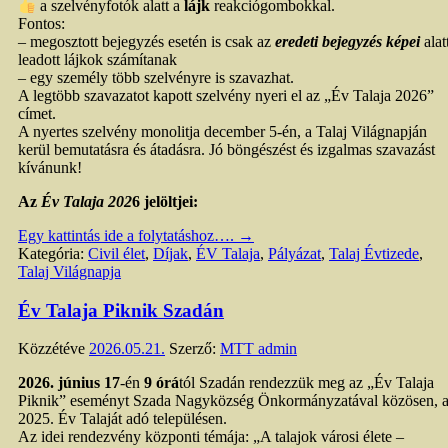
a szelvényfotók alatt a
lájk
reakciógombokkal.
Fontos:
– megosztott bejegyzés esetén is csak az
eredeti bejegyzés képei
alat
leadott lájkok számítanak
– egy személy több szelvényre is szavazhat.
A legtöbb szavazatot kapott szelvény nyeri el az „Év Talaja 2026”
címet.
A nyertes szelvény monolitja december 5-én, a Talaj Világnapján
kerül bemutatásra és átadásra. Jó böngészést és izgalmas szavazást
kívánunk!
Az
Év Talaja 202
6 jelöltjei:
Egy kattintás ide a folytatáshoz….
→
Kategória:
Civil élet
,
Díjak
,
ÉV Talaja
,
Pályázat
,
Talaj Évtizede
,
Talaj Világnapja
Év Talaja Piknik Szadán
Közzétéve
2026.05.21.
Szerző:
MTT admin
2026. június 17
-én
9 órá
tól Szadán rendezzük meg az „Év Talaja
Piknik” eseményt Szada Nagyközség Önkormányzatával közösen, 
2025. Év Talaját adó településen.
Az idei rendezvény központi témája: „A talajok városi élete –