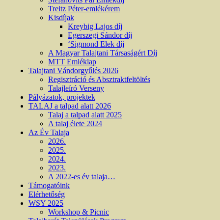
Treitz Péter-emlékérem
Kisdíjak
Kreybig Lajos díj
Egerszegi Sándor díj
‘Sigmond Elek díj
A Magyar Talajtani Társaságért Díj
MTT Emléklap
Talajtani Vándorgyűlés 2026
Regisztráció és Absztraktfeltöltés
Talajleíró Verseny
Pályázatok, projektek
TALAJ a talpad alatt 2026
Talaj a talpad alatt 2025
A talaj élete 2024
Az Év Talaja
2026.
2025.
2024.
2023.
A 2022-es év talaja…
Támogatóink
Elérhetőség
WSY 2025
Workshop & Picnic