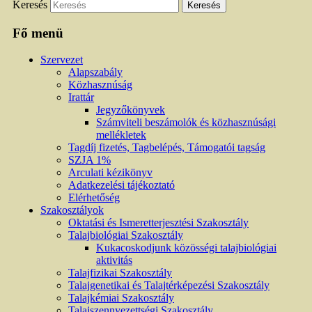
Keresés
Fő menü
Szervezet
Alapszabály
Közhasznúság
Irattár
Jegyzőkönyvek
Számviteli beszámolók és közhasznúsági
mellékletek
Tagdíj fizetés, Tagbelépés, Támogatói tagság
SZJA 1%
Arculati kézikönyv
Adatkezelési tájékoztató
Elérhetőség
Szakosztályok
Oktatási és Ismeretterjesztési Szakosztály
Talajbiológiai Szakosztály
Kukacoskodjunk közösségi talajbiológiai
aktivitás
Talajfizikai Szakosztály
Talajgenetikai és Talajtérképezési Szakosztály
Talajkémiai Szakosztály
Talajszennyezettségi Szakosztály