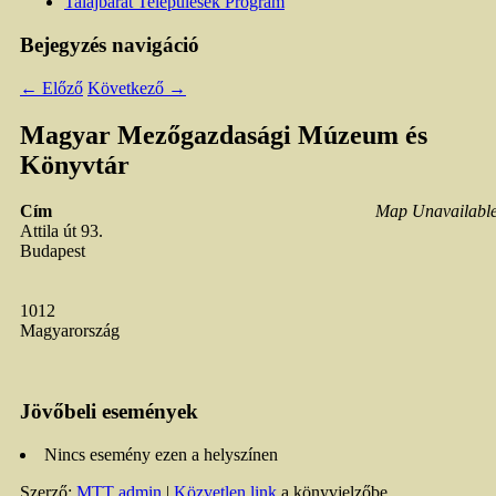
Talajbarát Települések Program
Bejegyzés navigáció
←
Előző
Következő
→
Magyar Mezőgazdasági Múzeum és
Könyvtár
Cím
Map Unavailabl
Attila út 93.
Budapest
1012
Magyarország
Jövőbeli események
Nincs esemény ezen a helyszínen
Szerző:
MTT admin
|
Közvetlen link
a könyvjelzőbe.