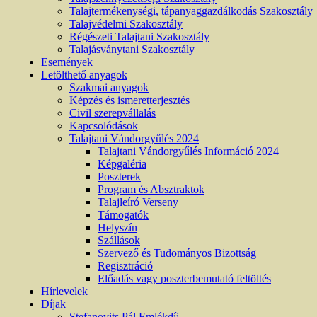
Talajtermékenységi, tápanyaggazdálkodás Szakosztály
Talajvédelmi Szakosztály
Régészeti Talajtani Szakosztály
Talajásványtani Szakosztály
Események
Letölthető anyagok
Szakmai anyagok
Képzés és ismeretterjesztés
Civil szerepvállalás
Kapcsolódások
Talajtani Vándorgyűlés 2024
Talajtani Vándorgyűlés Információ 2024
Képgaléria
Poszterek
Program és Absztraktok
Talajleíró Verseny
Támogatók
Helyszín
Szállások
Szervező és Tudományos Bizottság
Regisztráció
Előadás vagy poszterbemutató feltöltés
Hírlevelek
Díjak
Stefanovits Pál Emlékdíj