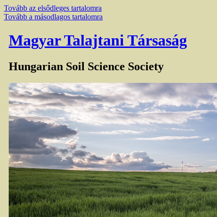
Tovább az elsődleges tartalomra
Tovább a másodlagos tartalomra
Magyar Talajtani Társaság
Hungarian Soil Science Society