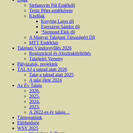
Stefanovits Pál Emlékdíj
Treitz Péter-emlékérem
Kisdíjak
Kreybig Lajos díj
Egerszegi Sándor díj
‘Sigmond Elek díj
A Magyar Talajtani Társaságért Díj
MTT Emléklap
Talajtani Vándorgyűlés 2026
Regisztráció és Absztraktfeltöltés
Talajleíró Verseny
Pályázatok, projektek
TALAJ a talpad alatt 2026
Talaj a talpad alatt 2025
A talaj élete 2024
Az Év Talaja
2026.
2025.
2024.
2023.
A 2022-es év talaja…
Támogatóink
Elérhetőség
WSY 2025