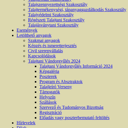
Talajszennyezettségi Szakosztály
Talajtermékenységi, tápanyaggazdálkodás Szakosztály
Talajvédelmi Szakosztály
Régészeti Talajtani Szakosztály
Talajásványtani Szakosztály
Események
Letölthető anyagok
Szakmai anyagok
Képzés és ismeretterjesztés
Civil szerepvállalás
Kapcsolódások
Talajtani Vándorgyűlés 2024
Talajtani Vándorgyűlés Információ 2024
Képgaléria
Poszterek
Program és Absztraktok
Talajleíró Verseny
Támogatók
Helyszín
Szállások
Szervező és Tudományos Bizottság
Regisztráció
Előadás vagy poszterbemutató feltöltés
Hírlevelek
Díjak