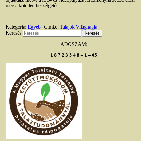
meg a kötetlen beszélgetést.
Kategória:
Egyéb
|
Címke:
Talajok Világnapja
Keresés
ADÓSZÁM:
1 8 7 2 3 5 4 8 – 1 – 05