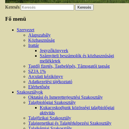
Keresés
Fő menü
Szervezet
Alapszabály
Közhasznúság
Irattár
Jegyzőkönyvek
Számviteli beszámolók és közhasznúsági
mellékletek
Tagdíj fizetés, Tagbelépés, Támogatói tagság
SZJA 1%
Arculati kézikönyv
Adatkezelési tájékoztató
Elérhetőség
Szakosztályok
Oktatási és Ismeretterjesztési Szakosztály
Talajbiológiai Szakosztály
Kukacoskodjunk közösségi talajbiológiai
aktivitás
Talajfizikai Szakosztály
Talajgenetikai és Talajtérképezési Szakosztály
Talajkémiai Szakosztály