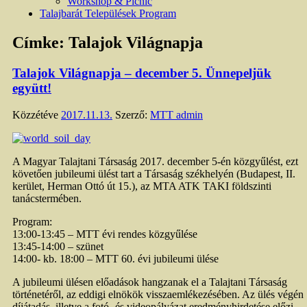
Workshop & Picnic
Talajbarát Települések Program
Címke:
Talajok Világnapja
Talajok Világnapja – december 5. Ünnepeljük
együtt!
Közzétéve
2017.11.13.
Szerző:
MTT admin
A Magyar Talajtani Társaság 2017. december 5-én közgyűlést, ezt
követően jubileumi ülést tart a Társaság székhelyén (Budapest, II.
kerület, Herman Ottó út 15.), az MTA ATK TAKI földszinti
tanácstermében.
Program:
13:00-13:45 – MTT évi rendes közgyűlése
13:45-14:00 – szünet
14:00- kb. 18:00 – MTT 60. évi jubileumi ülése
A jubileumi ülésen előadások hangzanak el a Talajtani Társaság
történetéről, az eddigi elnökök visszaemlékezésében. Az ülés végén
díjátadás, illetve a fotó- és videopályázat eredményhirdetése előzi