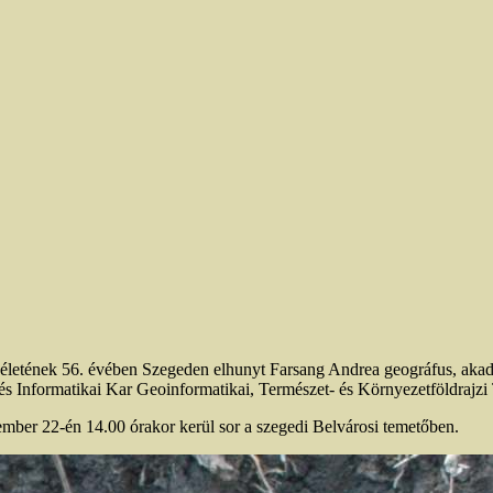
 életének 56. évében Szegeden elhunyt Farsang Andrea geográfus, aka
Informatikai Kar Geoinformatikai, Természet- és Környezetföldrajzi 
cember 22-én 14.00 órakor kerül sor a szegedi Belvárosi temetőben.