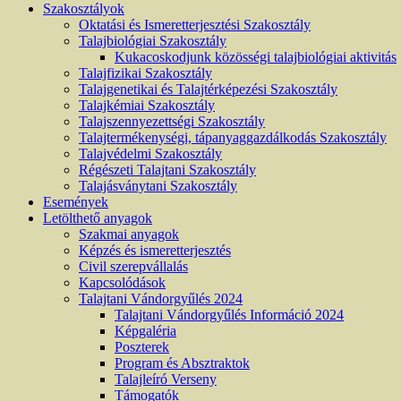
Szakosztályok
Oktatási és Ismeretterjesztési Szakosztály
Talajbiológiai Szakosztály
Kukacoskodjunk közösségi talajbiológiai aktivitás
Talajfizikai Szakosztály
Talajgenetikai és Talajtérképezési Szakosztály
Talajkémiai Szakosztály
Talajszennyezettségi Szakosztály
Talajtermékenységi, tápanyaggazdálkodás Szakosztály
Talajvédelmi Szakosztály
Régészeti Talajtani Szakosztály
Talajásványtani Szakosztály
Események
Letölthető anyagok
Szakmai anyagok
Képzés és ismeretterjesztés
Civil szerepvállalás
Kapcsolódások
Talajtani Vándorgyűlés 2024
Talajtani Vándorgyűlés Információ 2024
Képgaléria
Poszterek
Program és Absztraktok
Talajleíró Verseny
Támogatók