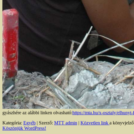
gyászhére az alábbi linken olvasható:
https://mta.hu/x-osztaly/
elhunyt-
Kategória:
Egyéb
| Szerző:
MTT admin
|
Közvetlen link
a könyvjelző
Köszönjük WordPress!