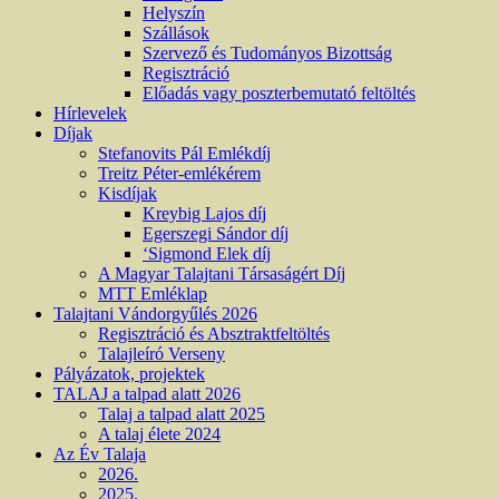
Helyszín
Szállások
Szervező és Tudományos Bizottság
Regisztráció
Előadás vagy poszterbemutató feltöltés
Hírlevelek
Díjak
Stefanovits Pál Emlékdíj
Treitz Péter-emlékérem
Kisdíjak
Kreybig Lajos díj
Egerszegi Sándor díj
‘Sigmond Elek díj
A Magyar Talajtani Társaságért Díj
MTT Emléklap
Talajtani Vándorgyűlés 2026
Regisztráció és Absztraktfeltöltés
Talajleíró Verseny
Pályázatok, projektek
TALAJ a talpad alatt 2026
Talaj a talpad alatt 2025
A talaj élete 2024
Az Év Talaja
2026.
2025.