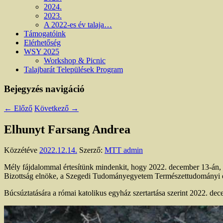
2024.
2023.
A 2022-es év talaja…
Támogatóink
Elérhetőség
WSY 2025
Workshop & Picnic
Talajbarát Települések Program
Bejegyzés navigáció
←
Előző
Következő
→
Elhunyt Farsang Andrea
Közzétéve
2022.12.14.
Szerző:
MTT admin
Mély fájdalommal értesítünk mindenkit, hogy 2022. december 13-án,
Bizottság elnöke, a Szegedi Tudományegyetem Természettudományi és 
Búcsúztatására a római katolikus egyház szertartása szerint 2022. de