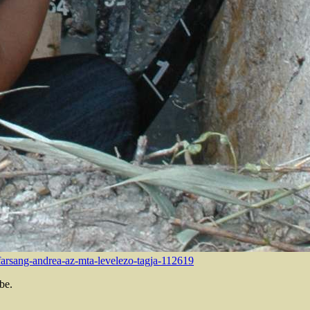
farsang-andrea-az-mta-
levelezo-tagja-112619
be.