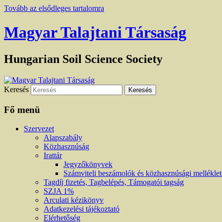
Tovább az elsődleges tartalomra
Magyar Talajtani Társaság
Hungarian Soil Science Society
Keresés
Fő menü
Szervezet
Alapszabály
Közhasznúság
Irattár
Jegyzőkönyvek
Számviteli beszámolók és közhasznúsági mellékle
Tagdíj fizetés, Tagbelépés, Támogatói tagság
SZJA 1%
Arculati kézikönyv
Adatkezelési tájékoztató
Elérhetőség