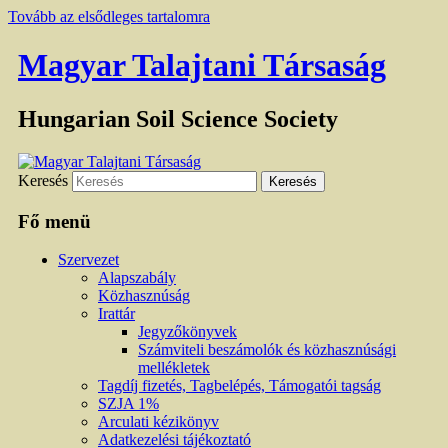
Tovább az elsődleges tartalomra
Magyar Talajtani Társaság
Hungarian Soil Science Society
Keresés
Fő menü
Szervezet
Alapszabály
Közhasznúság
Irattár
Jegyzőkönyvek
Számviteli beszámolók és közhasznúsági
mellékletek
Tagdíj fizetés, Tagbelépés, Támogatói tagság
SZJA 1%
Arculati kézikönyv
Adatkezelési tájékoztató