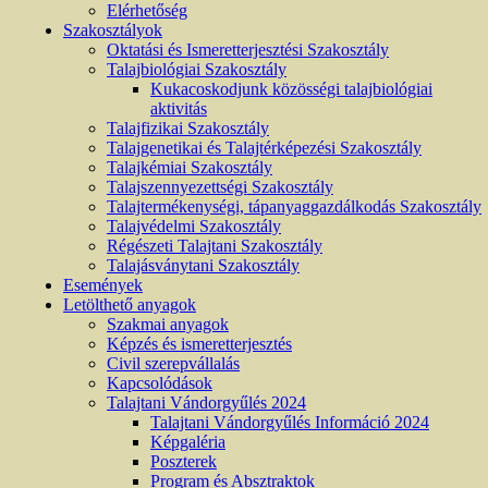
Elérhetőség
Szakosztályok
Oktatási és Ismeretterjesztési Szakosztály
Talajbiológiai Szakosztály
Kukacoskodjunk közösségi talajbiológiai
aktivitás
Talajfizikai Szakosztály
Talajgenetikai és Talajtérképezési Szakosztály
Talajkémiai Szakosztály
Talajszennyezettségi Szakosztály
Talajtermékenységi, tápanyaggazdálkodás Szakosztály
Talajvédelmi Szakosztály
Régészeti Talajtani Szakosztály
Talajásványtani Szakosztály
Események
Letölthető anyagok
Szakmai anyagok
Képzés és ismeretterjesztés
Civil szerepvállalás
Kapcsolódások
Talajtani Vándorgyűlés 2024
Talajtani Vándorgyűlés Információ 2024
Képgaléria
Poszterek
Program és Absztraktok