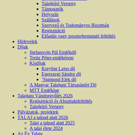
Talajleíró Verseny
Támogatók
Helyszín
Szállások
Szervező és Tudományos Bizottság
Regisztráció
Előadás vagy poszterbemutató feltöltés
Hírlevelek
Díjak
Stefanovits Pál Emlékdíj
Treitz Péter-emlékérem
Kisdíjak
Kreybig Lajos díj
Egerszegi Sándor díj
‘Sigmond Elek díj
A Magyar Talajtani Társaságért Díj
MTT Emléklap
Talajtani Vándorgyűlés 2026
Regisztráció és Absztraktfeltöltés
Talajleíró Verseny
Pályázatok, projektek
TALAJ a talpad alatt 2026
Talaj a talpad alatt 2025
A talaj élete 2024
Az Év Talaja