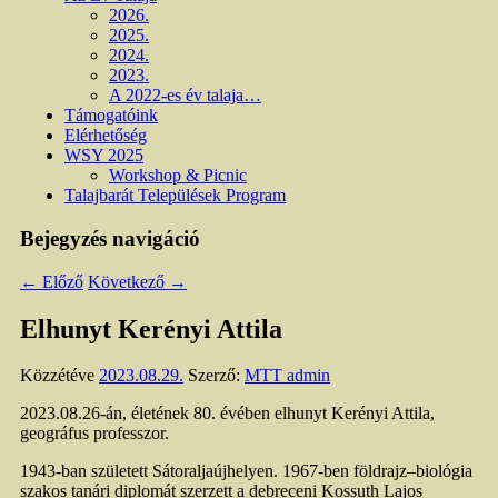
2026.
2025.
2024.
2023.
A 2022-es év talaja…
Támogatóink
Elérhetőség
WSY 2025
Workshop & Picnic
Talajbarát Települések Program
Bejegyzés navigáció
←
Előző
Következő
→
Elhunyt Kerényi Attila
Közzétéve
2023.08.29.
Szerző:
MTT admin
2023.08.26-án, életének 80. évében elhunyt Kerényi Attila,
geográfus professzor.
1943-ban született Sátoraljaújhelyen. 1967-ben földrajz–biológia
szakos tanári diplomát szerzett a debreceni Kossuth Lajos