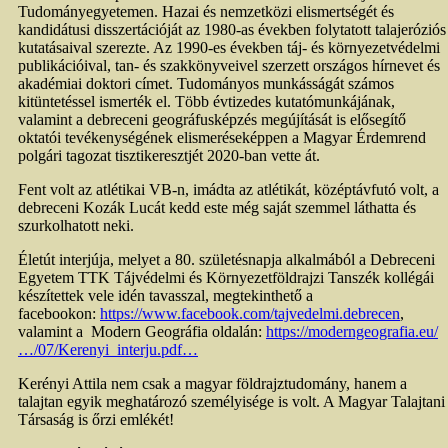
Tudományegyetemen. Hazai és nemzetközi elismertségét és
kandidátusi disszertációját az 1980-as években folytatott talajeróziós
kutatásaival szerezte. Az 1990-es években táj- és környezetvédelmi
publikációival, tan- és szakkönyveivel szerzett országos hírnevet és
akadémiai doktori címet. Tudományos munkásságát számos
kitüntetéssel ismerték el. Több évtizedes kutatómunkájának,
valamint a debreceni geográfusképzés megújítását is elősegítő
oktatói tevékenységének elismeréseképpen a Magyar Érdemrend
polgári tagozat tisztikeresztjét 2020-ban vette át.
Fent volt az atlétikai VB-n, imádta az atlétikát, középtávfutó volt, a
debreceni Kozák Lucát kedd este még saját szemmel láthatta és
szurkolhatott neki.
Életút interjúja, melyet a 80. születésnapja alkalmából a Debreceni
Egyetem TTK Tájvédelmi és Környezetföldrajzi Tanszék kollégái
készítettek vele idén tavasszal, megtekinthető a
facebookon:
https://www.facebook.com/tajvedelmi.debrecen
,
valamint a Modern Geográfia oldalán:
https://moderngeografia.eu/
…/07/Kerenyi_interju.pdf…
Kerényi Attila nem csak a magyar földrajztudomány, hanem a
talajtan egyik meghatározó személyisége is volt. A Magyar Talajtani
Társaság is őrzi emlékét!