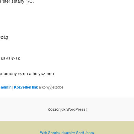
éter sétány 1/C.
szág
ESEMÉNYEK
esemény ezen a helyszínen
 admin
|
Közvetlen link
a könyvjelzőbe.
Köszönjük WordPress!
With Google+ plugin by Geoff Janes