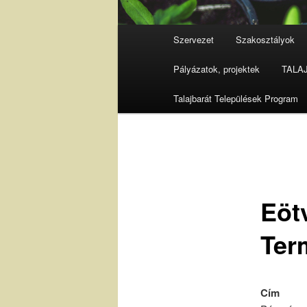
Fő
Szervezet
Szakosztályok
menü
Pályázatok, projektek
TALAJ 
Talajbarát Települések Program
Eöt
Ter
Cím