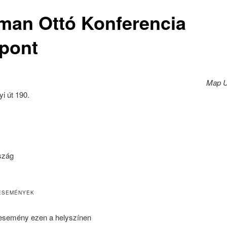
man Ottó Konferencia
pont
Map U
i út 190.
szág
ESEMÉNYEK
esemény ezen a helyszínen