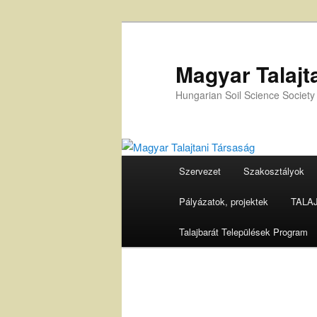
Tovább
az
elsődleges
Magyar Talajt
tartalomra
Hungarian Soil Science Society
Fő
Szervezet
Szakosztályok
menü
Pályázatok, projektek
TALAJ 
Talajbarát Települések Program