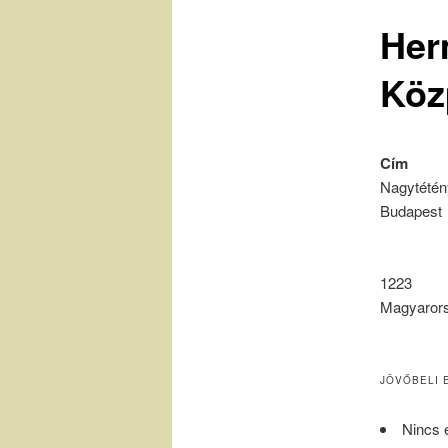
Her
Köz
Cím
Nagytétény
Budapest
1223
Magyaror
JÖVŐBELI 
Nincs 