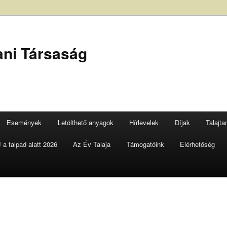
ani Társaság
Események
Letölthető anyagok
Hírlevelek
Díjak
Talajt
a talpad alatt 2026
Az Év Talaja
Támogatóink
Elérhetőség