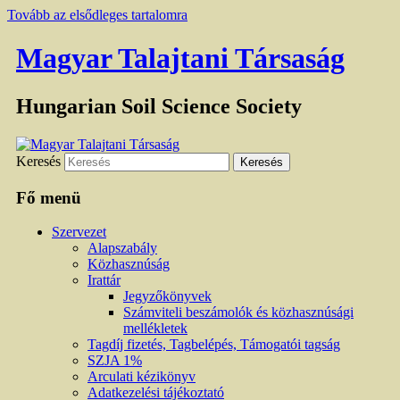
Tovább az elsődleges tartalomra
Magyar Talajtani Társaság
Hungarian Soil Science Society
Keresés
Fő menü
Szervezet
Alapszabály
Közhasznúság
Irattár
Jegyzőkönyvek
Számviteli beszámolók és közhasznúsági
mellékletek
Tagdíj fizetés, Tagbelépés, Támogatói tagság
SZJA 1%
Arculati kézikönyv
Adatkezelési tájékoztató