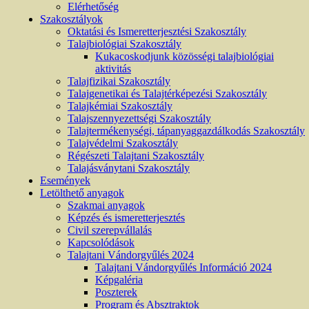
Elérhetőség
Szakosztályok
Oktatási és Ismeretterjesztési Szakosztály
Talajbiológiai Szakosztály
Kukacoskodjunk közösségi talajbiológiai
aktivitás
Talajfizikai Szakosztály
Talajgenetikai és Talajtérképezési Szakosztály
Talajkémiai Szakosztály
Talajszennyezettségi Szakosztály
Talajtermékenységi, tápanyaggazdálkodás Szakosztály
Talajvédelmi Szakosztály
Régészeti Talajtani Szakosztály
Talajásványtani Szakosztály
Események
Letölthető anyagok
Szakmai anyagok
Képzés és ismeretterjesztés
Civil szerepvállalás
Kapcsolódások
Talajtani Vándorgyűlés 2024
Talajtani Vándorgyűlés Információ 2024
Képgaléria
Poszterek
Program és Absztraktok