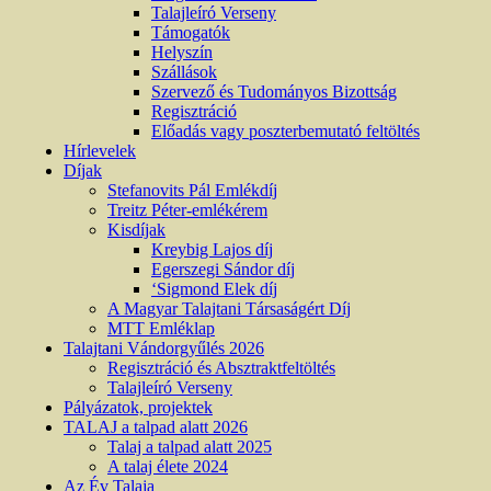
Talajleíró Verseny
Támogatók
Helyszín
Szállások
Szervező és Tudományos Bizottság
Regisztráció
Előadás vagy poszterbemutató feltöltés
Hírlevelek
Díjak
Stefanovits Pál Emlékdíj
Treitz Péter-emlékérem
Kisdíjak
Kreybig Lajos díj
Egerszegi Sándor díj
‘Sigmond Elek díj
A Magyar Talajtani Társaságért Díj
MTT Emléklap
Talajtani Vándorgyűlés 2026
Regisztráció és Absztraktfeltöltés
Talajleíró Verseny
Pályázatok, projektek
TALAJ a talpad alatt 2026
Talaj a talpad alatt 2025
A talaj élete 2024
Az Év Talaja