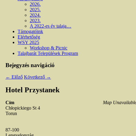
2026.
2025.
2024.
2023.
A 2022-es év talaja…
Támogatóink
Elérhetőség
WSY 2025
Workshop & Picnic
Talajbarát Települések Program
Bejegyzés navigáció
←
Előző
Következő
→
Hotel Przystanek
Cím
Map Unavailabl
Chłopickiego St 4
Torun
87-100
Lengyelország