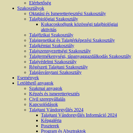
Elérhetőség
Szakosztályok
Oktatási és Ismeretterjesztési Szakosztály
Talajbiológiai Szakosztály
Kukacoskodjunk közösségi talajbiológiai
aktivitás
Talajfizikai Szakosztály
Talajgenetikai és Talajtérképezési Szakosztály
Talajkémiai Szakosztály
Talajszennyezettségi Szakosztály
Talajtermékenységi, tápanyaggazdálkodás Szakosztály
Talajvédelmi Szakosztály
Régészeti Talajtani Szakosztály
Talajásványtani Szakosztály
Események
Letölthető anyagok
Szakmai anyagok
Képzés és ismeretterjesztés
Civil szerepvállalás
Kapcsolódások
Talajtani Vándorgyűlés 2024
Talajtani Vándorgyűlés Információ 2024
Képgaléria
Poszterek
Program és Absztraktok