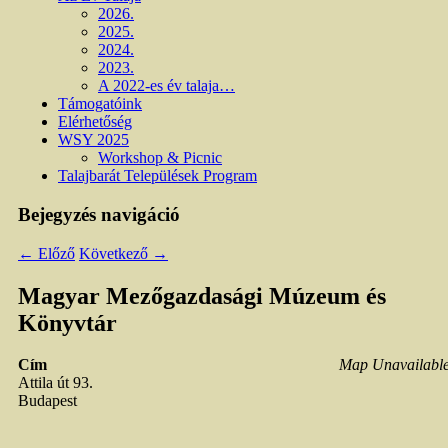
2026.
2025.
2024.
2023.
A 2022-es év talaja…
Támogatóink
Elérhetőség
WSY 2025
Workshop & Picnic
Talajbarát Települések Program
Bejegyzés navigáció
←
Előző
Következő
→
Magyar Mezőgazdasági Múzeum és
Könyvtár
Cím
Map Unavailabl
Attila út 93.
Budapest