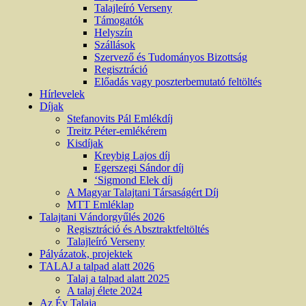
Talajleíró Verseny
Támogatók
Helyszín
Szállások
Szervező és Tudományos Bizottság
Regisztráció
Előadás vagy poszterbemutató feltöltés
Hírlevelek
Díjak
Stefanovits Pál Emlékdíj
Treitz Péter-emlékérem
Kisdíjak
Kreybig Lajos díj
Egerszegi Sándor díj
‘Sigmond Elek díj
A Magyar Talajtani Társaságért Díj
MTT Emléklap
Talajtani Vándorgyűlés 2026
Regisztráció és Absztraktfeltöltés
Talajleíró Verseny
Pályázatok, projektek
TALAJ a talpad alatt 2026
Talaj a talpad alatt 2025
A talaj élete 2024
Az Év Talaja