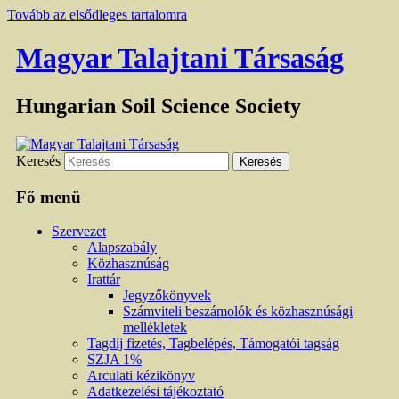
Tovább az elsődleges tartalomra
Magyar Talajtani Társaság
Hungarian Soil Science Society
Keresés
Fő menü
Szervezet
Alapszabály
Közhasznúság
Irattár
Jegyzőkönyvek
Számviteli beszámolók és közhasznúsági
mellékletek
Tagdíj fizetés, Tagbelépés, Támogatói tagság
SZJA 1%
Arculati kézikönyv
Adatkezelési tájékoztató