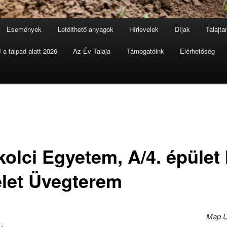
Események
Letölthető anyagok
Hírlevelek
Díjak
Talajt
a talpad alatt 2026
Az Év Talaja
Támogatóink
Elérhetőség
olci Egyetem, A/4. épület I
let Üvegterem
Map U