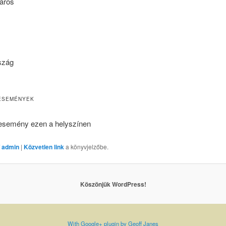
áros
szág
ESEMÉNYEK
esemény ezen a helyszínen
 admin
|
Közvetlen link
a könyvjelzőbe.
Köszönjük WordPress!
With Google+ plugin by Geoff Janes