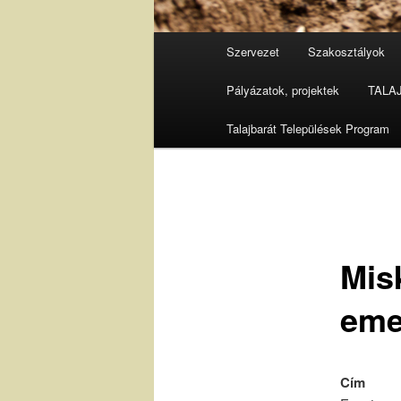
Fő
Szervezet
Szakosztályok
menü
Pályázatok, projektek
TALAJ 
Talajbarát Települések Program
Misk
eme
Cím