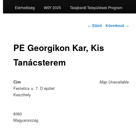
Elérhetőség
WSY 2025
Talajbarát Települések Program
Bejegyzés
←
Előző
Következő
→
navigáció
PE Georgikon Kar, Kis
Tanácsterem
Cím
Map Unavailable
Festetics u. 7. D épület
Keszthely
8360
Magyarország