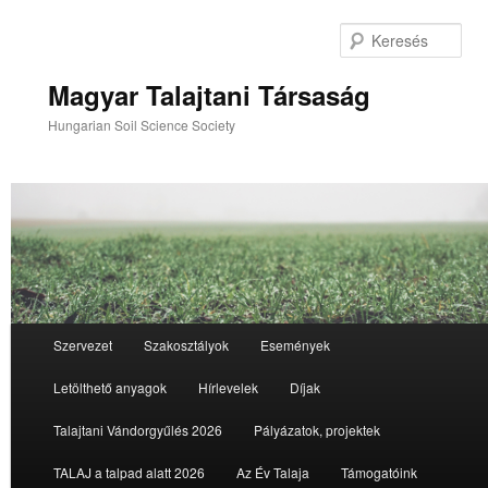
Tovább
az
Ker
elsődleges
tartalomra
Magyar Talajtani Társaság
Hungarian Soil Science Society
Fő
Szervezet
Szakosztályok
Események
menü
Letölthető anyagok
Hírlevelek
Díjak
Talajtani Vándorgyűlés 2026
Pályázatok, projektek
TALAJ a talpad alatt 2026
Az Év Talaja
Támogatóink