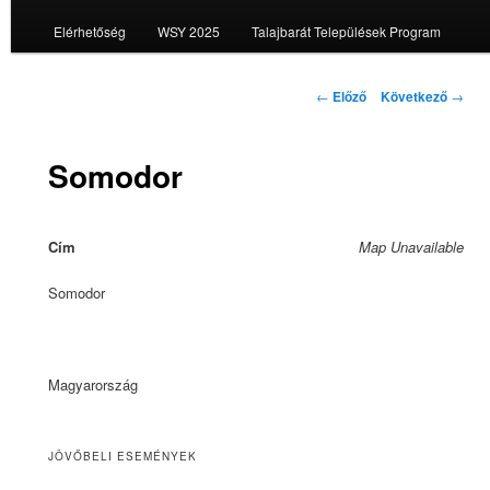
Elérhetőség
WSY 2025
Talajbarát Települések Program
Bejegyzés
←
Előző
Következő
→
navigáció
Somodor
Cím
Map Unavailable
Somodor
Magyarország
JÖVŐBELI ESEMÉNYEK